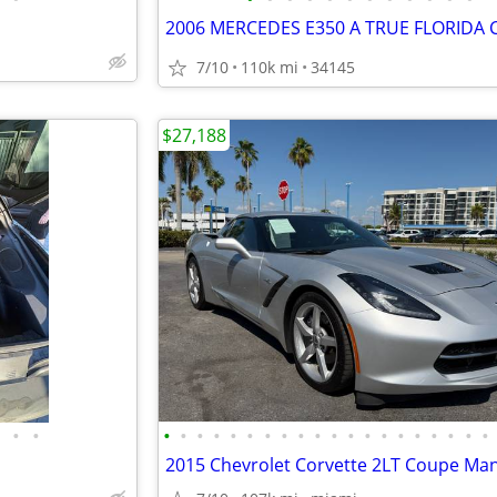
2006 MERCEDES E350 A TRUE FLORIDA C
7/10
110k mi
34145
$27,188
•
•
•
•
•
•
•
•
•
•
•
•
•
•
•
•
•
•
•
•
•
•
2015 Chevrolet Corvette 2LT Coupe Ma