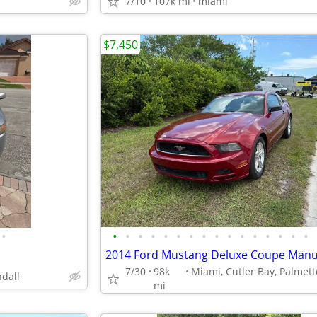
7/10
107k mi
miami
$7,450
•
•
•
•
•
•
•
•
•
•
•
•
•
•
•
•
•
7/30
98k
dall
mi