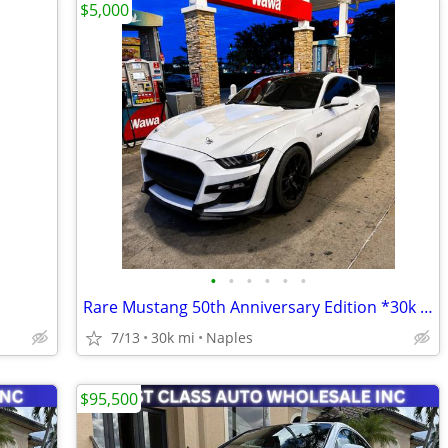
$5,000
•
•
•
•
•
•
Rare Mustang 50th Anniversary Edition *30k Miles*
7/13
30k mi
Naples
$95,500