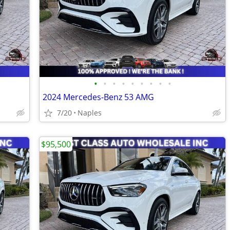
•
•
•
•
•
•
•
•
•
2024 Mercedes-Benz 53 AMG
7/20
Naples
$95,500