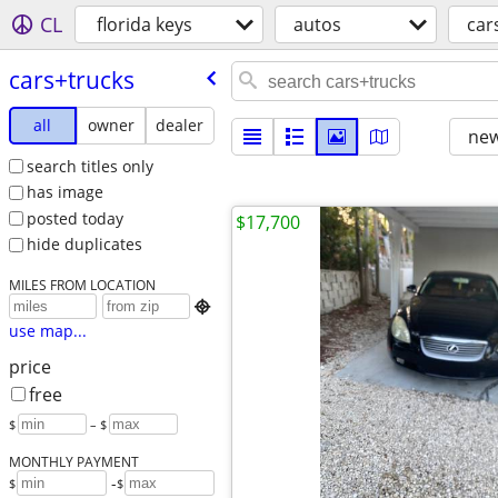
CL
florida keys
autos
car
cars+trucks
all
owner
dealer
new
search titles only
has image
posted today
$17,700
hide duplicates
MILES FROM LOCATION

use map...
price
free
$
– $
MONTHLY PAYMENT
-
$
$