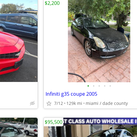
$2,200
•
•
•
•
•
Infiniti g35 coupe 2005
7/12
129k mi
miami / dade county
$95,500