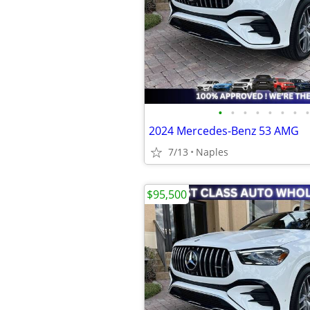
•
•
•
•
•
•
•
•
2024 Mercedes-Benz 53 AMG
7/13
Naples
$95,500