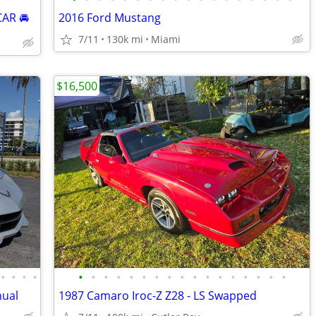
AR 🚘
2016 Ford Mustang
7/11
130k mi
Miami
$16,500
•
•
•
•
•
•
•
•
•
•
•
•
•
•
•
•
•
•
•
•
•
nual
1987 Camaro Iroc-Z Z28 - LS Swapped