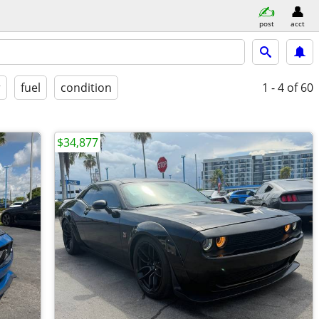
post
acct
r
fuel
condition
1 - 4
of 60
$34,877