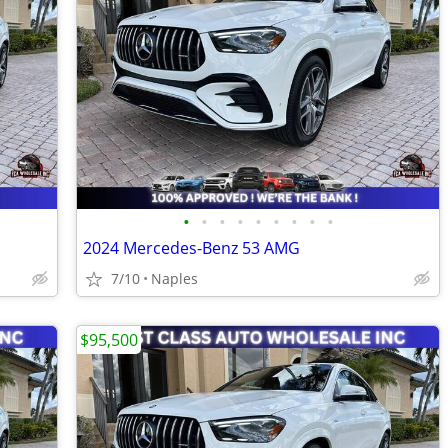
•
•
•
•
•
•
•
•
•
2024 Mercedes-Benz 53 AMG
7/10
Naples
$95,500