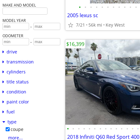
MAKE AND MODEL
•
•
•
•
•
•
•
•
•
•
•
2005 lexus sc
MODEL YEAR
7/21
56k mi
Key West
-
ODOMETER
-
$16,399
drive
transmission
cylinders
title status
condition
paint color
fuel
type
•
•
•
•
•
•
•
•
•
•
•
•
•
•
coupe
2018 Infiniti Q60 Red Sport 4
more...