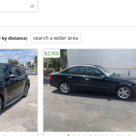
search a wider area
 by distance)
$2,900
•
•
•
•
•
•
•
•
•
•
•
•
•