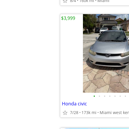
8/4
160k mi
Miami
$3,999
•
•
•
•
•
•
•
Honda civic
7/28
173k mi
Miami west ken