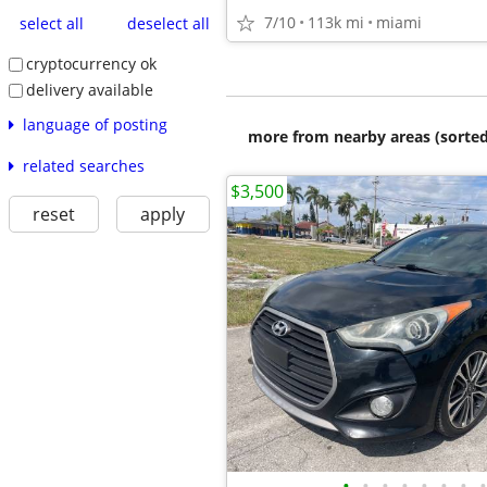
7/10
113k mi
miami
select all
deselect all
cryptocurrency ok
delivery available
language of posting
more from nearby areas (sorted
related searches
$3,500
reset
apply
•
•
•
•
•
•
•
•