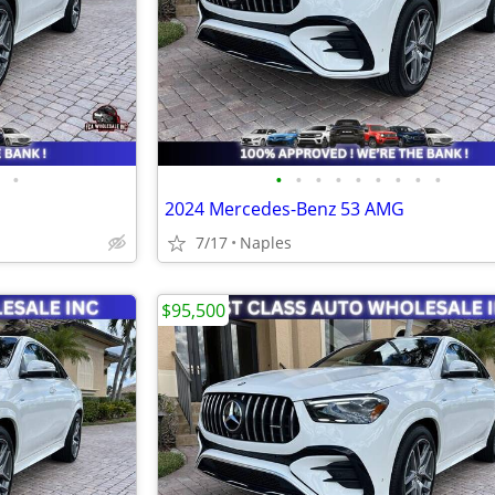
•
•
•
•
•
•
•
•
•
•
2024 Mercedes-Benz 53 AMG
7/17
Naples
$95,500