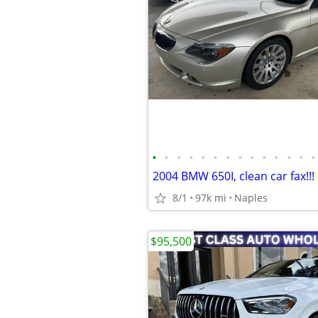
•
•
•
•
•
•
•
•
•
•
•
•
•
•
2004 BMW 650I, clean car fax!!!
8/1
97k mi
Naples
$95,500