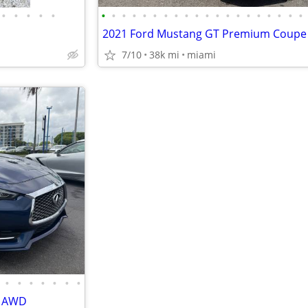
•
•
•
•
•
•
•
•
•
•
•
•
•
•
•
•
•
•
•
•
•
•
•
•
•
2021 Ford Mustang GT Premium Coupe
7/10
38k mi
miami
•
•
•
•
•
•
•
00 AWD