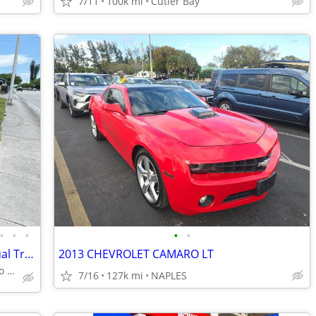
7/11
100k mi
Cutler Bay
•
•
•
•
•
2014 Ford Mustang Deluxe Coupe Manual Transmission
2013 CHEVROLET CAMARO LT
Miami, Cutler Bay, Palmetto Bay
7/16
127k mi
NAPLES