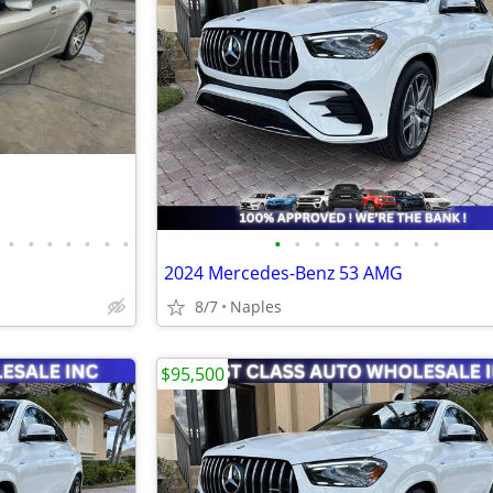
•
•
•
•
•
•
•
•
•
•
•
•
•
•
•
•
2024 Mercedes-Benz 53 AMG
8/7
Naples
$95,500