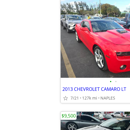
•
•
2013 CHEVROLET CAMARO LT
7/21
127k mi
NAPLES
$9,500