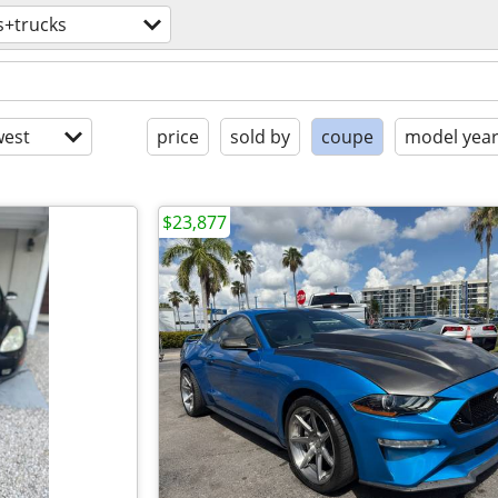
s+trucks
est
price
sold by
coupe
model yea
$23,877