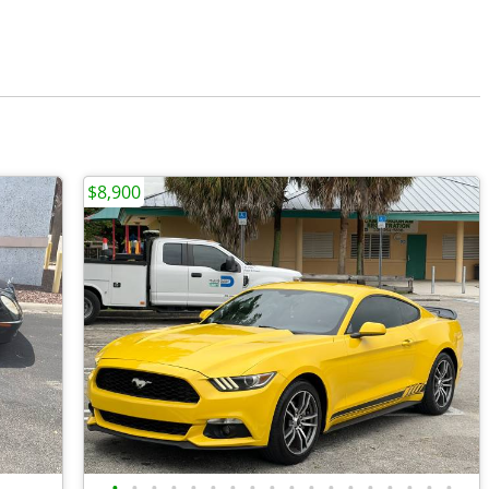
$8,900
•
•
•
•
•
•
•
•
•
•
•
•
•
•
•
•
•
•