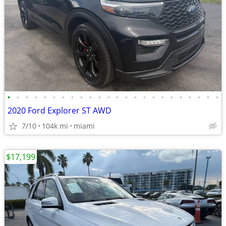
•
•
•
•
•
•
•
•
•
•
•
•
•
•
•
•
•
•
•
•
•
•
•
•
2020 Ford Explorer ST AWD
7/10
104k mi
miami
$17,199