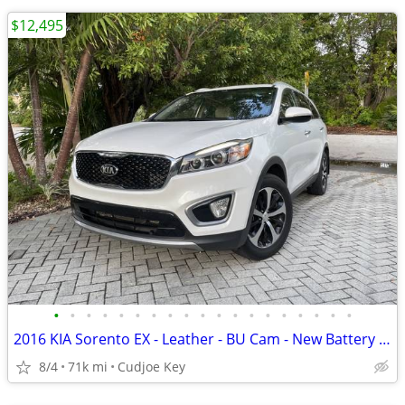
$12,495
•
•
•
•
•
•
•
•
•
•
•
•
•
•
•
•
•
•
•
2016 KIA Sorento EX - Leather - BU Cam - New Battery - SXM - 71K Miles
8/4
71k mi
Cudjoe Key