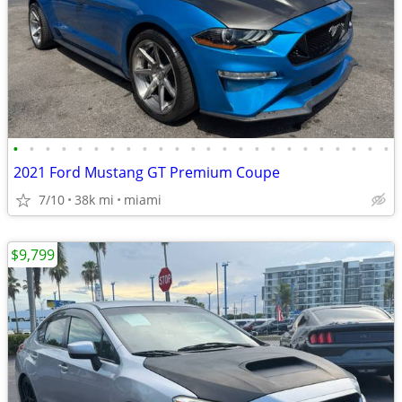
•
•
•
•
•
•
•
•
•
•
•
•
•
•
•
•
•
•
•
•
•
•
•
•
2021 Ford Mustang GT Premium Coupe
7/10
38k mi
miami
$9,799