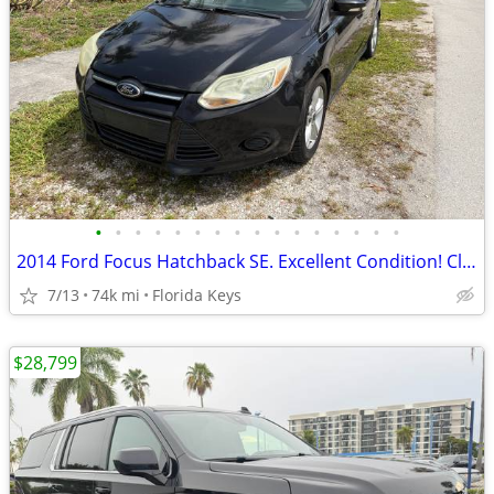
•
•
•
•
•
•
•
•
•
•
•
•
•
•
•
•
2014 Ford Focus Hatchback SE. Excellent Condition! Clean Title.
7/13
74k mi
Florida Keys
$28,799