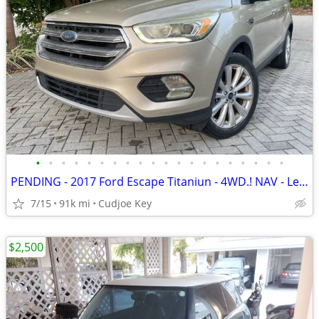
•
•
•
•
•
•
•
•
•
•
•
•
•
•
•
•
•
•
•
•
PENDING - 2017 Ford Escape Titaniun - 4WD.! NAV - Leather - Pristine
7/15
91k mi
Cudjoe Key
$2,500