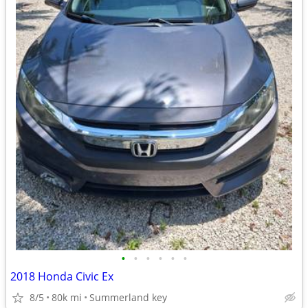
•
•
•
•
•
•
2018 Honda Civic Ex
8/5
80k mi
Summerland key