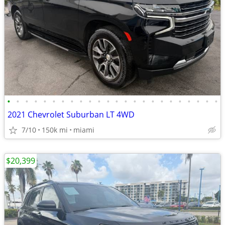
•
•
•
•
•
•
•
•
•
•
•
•
•
•
•
•
•
•
•
•
•
•
•
•
2021 Chevrolet Suburban LT 4WD
7/10
150k mi
miami
$20,399