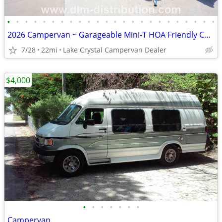
•
•
•
•
•
•
•
•
•
•
•
•
•
•
•
•
•
•
•
•
•
•
•
•
2026 Campervan ~ Garageable Mini-T HOA Friendly Camping Van
7/28
22mi
Lake Crystal Campervan Dealer
$4,000
•
•
•
•
•
•
•
Campervan