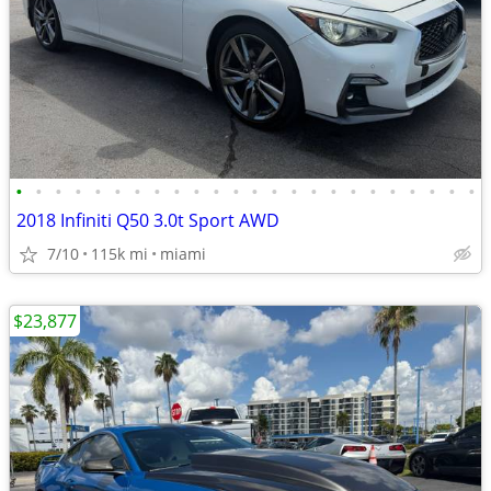
•
•
•
•
•
•
•
•
•
•
•
•
•
•
•
•
•
•
•
•
•
•
•
•
2018 Infiniti Q50 3.0t Sport AWD
7/10
115k mi
miami
$23,877