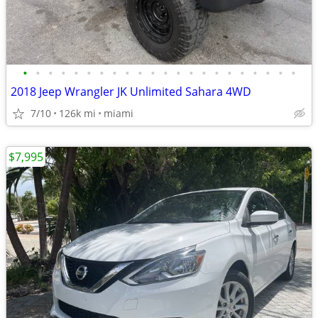
•
•
•
•
•
•
•
•
•
•
•
•
•
•
•
•
•
•
•
•
•
•
2018 Jeep Wrangler JK Unlimited Sahara 4WD
7/10
126k mi
miami
$7,995