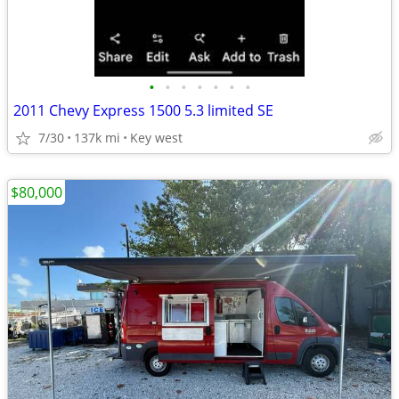
•
•
•
•
•
•
•
2011 Chevy Express 1500 5.3 limited SE
7/30
137k mi
Key west
$80,000