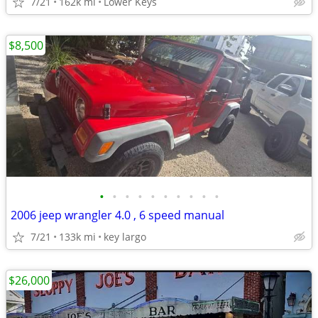
7/21
162k mi
Lower Keys
$8,500
•
•
•
•
•
•
•
•
•
•
2006 jeep wrangler 4.0 , 6 speed manual
7/21
133k mi
key largo
$26,000