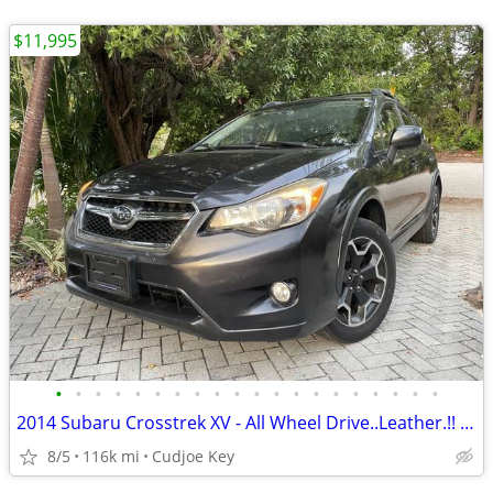
$11,995
•
•
•
•
•
•
•
•
•
•
•
•
•
•
•
•
•
•
•
•
2014 Subaru Crosstrek XV - All Wheel Drive..Leather.!! BU Cam, WOW.!
8/5
116k mi
Cudjoe Key