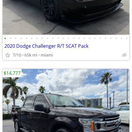
•
•
•
•
•
•
•
•
•
•
•
•
•
•
•
•
•
•
•
•
•
•
•
•
2020 Dodge Challenger R/T SCAT Pack
7/10
65k mi
miami
$14,777