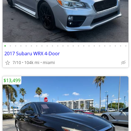
•
•
•
•
•
•
•
•
•
•
•
•
•
•
•
•
•
•
•
•
•
•
•
•
2017 Subaru WRX 4-Door
7/10
104k mi
miami
$13,499