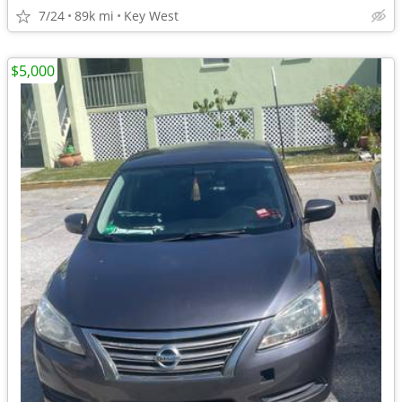
7/24
89k mi
Key West
$5,000