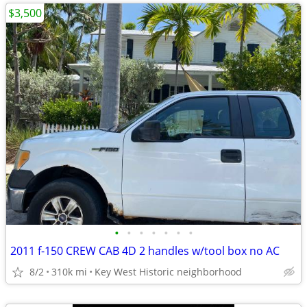
$3,500
•
•
•
•
•
•
•
2011 f-150 CREW CAB 4D 2 handles w/tool box no AC
8/2
310k mi
Key West Historic neighborhood