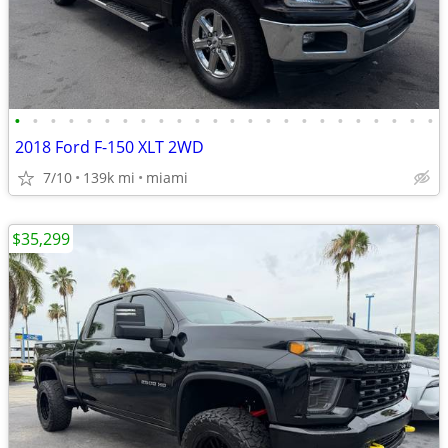
•
•
•
•
•
•
•
•
•
•
•
•
•
•
•
•
•
•
•
•
•
•
•
•
2018 Ford F-150 XLT 2WD
7/10
139k mi
miami
$35,299