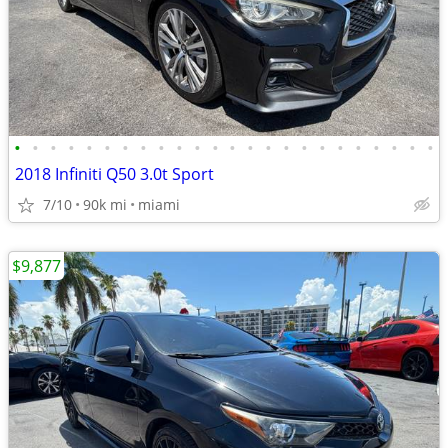
•
•
•
•
•
•
•
•
•
•
•
•
•
•
•
•
•
•
•
•
•
•
•
•
2018 Infiniti Q50 3.0t Sport
7/10
90k mi
miami
$9,877