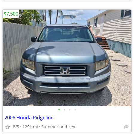
$7,500
•
•
•
•
2006 Honda Ridgeline
8/5
129k mi
Summerland key