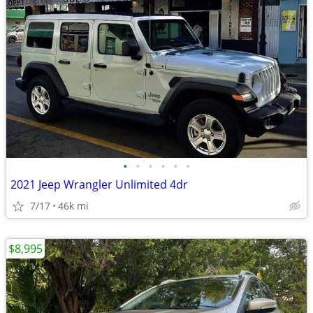
•
•
•
•
•
•
2021 Jeep Wrangler Unlimited 4dr
7/17
46k mi
$8,995