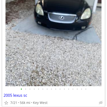
•
•
•
•
•
•
•
•
•
•
•
•
•
•
•
•
2005 lexus sc
7/21
56k mi
Key West