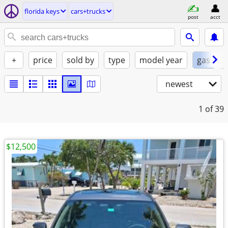
florida keys
cars+trucks
post
acct
+
price
sold by
type
model year
gas
newest
1
of 39
$12,500