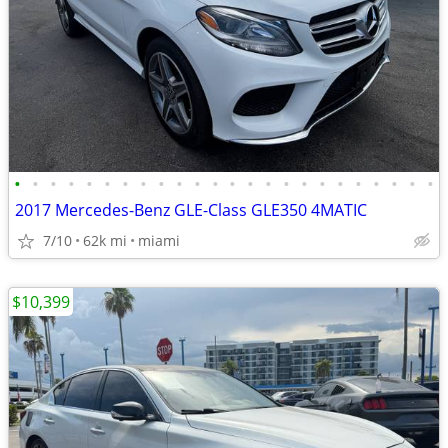
•
•
•
•
•
•
•
•
•
•
•
•
•
•
•
•
•
•
•
•
•
•
•
•
2017 Mercedes-Benz GLE-Class GLE350 4MATIC
7/10
62k mi
miami
$10,399