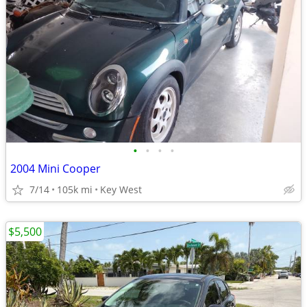
•
•
•
•
2004 Mini Cooper
7/14
105k mi
Key West
$5,500