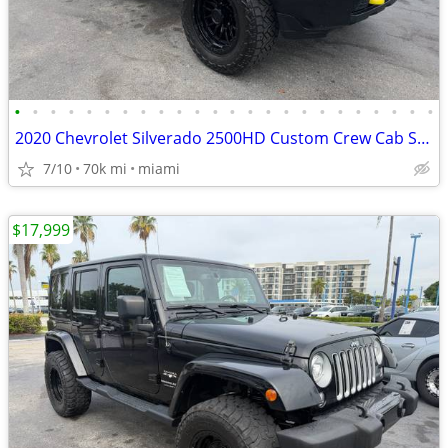
•
•
•
•
•
•
•
•
•
•
•
•
•
•
•
•
•
•
•
•
•
•
•
•
2020 Chevrolet Silverado 2500HD Custom Crew Cab Short Box 4WD
7/10
70k mi
miami
$17,999