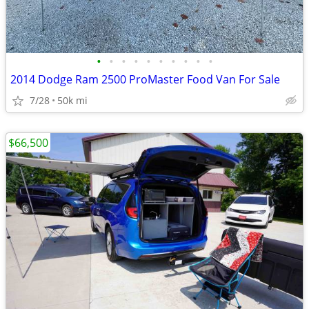
•
•
•
•
•
•
•
•
•
•
2014 Dodge Ram 2500 ProMaster Food Van For Sale
7/28
50k mi
$66,500