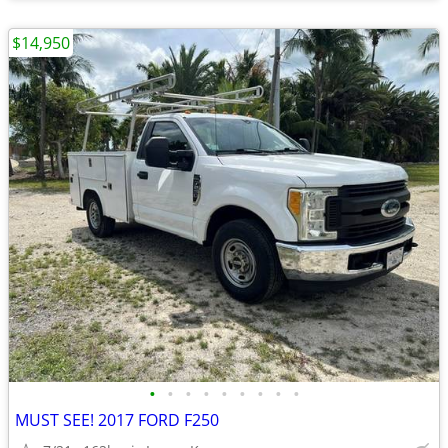
$14,950
•
•
•
•
•
•
•
•
•
MUST SEE! 2017 FORD F250