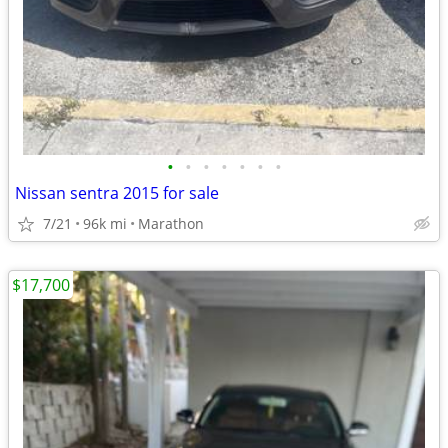
•
•
•
•
•
•
•
Nissan sentra 2015 for sale
7/21
96k mi
Marathon
$17,700