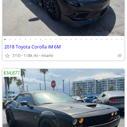
•
•
•
•
•
•
•
•
•
•
•
•
•
•
•
•
•
•
•
•
•
•
•
•
2018 Toyota Corolla iM 6M
7/10
118k mi
miami
$34,877