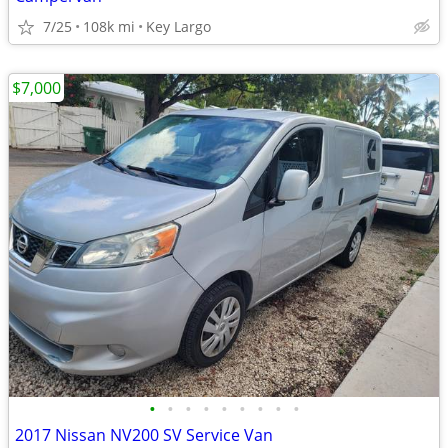
7/25
108k mi
Key Largo
$7,000
•
•
•
•
•
•
•
•
•
2017 Nissan NV200 SV Service Van