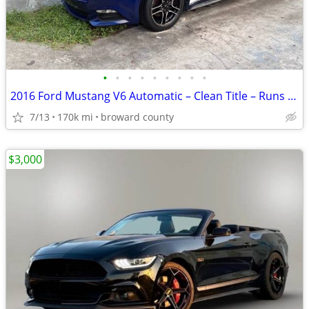
•
•
•
•
•
•
•
•
•
2016 Ford Mustang V6 Automatic – Clean Title – Runs & Drives Great
7/13
170k mi
broward county
$3,000