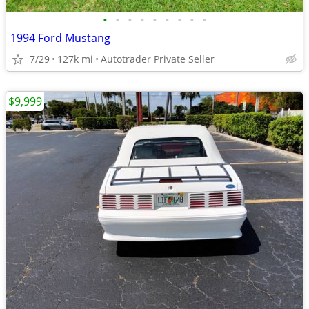
•
•
•
•
•
•
•
•
•
1994 Ford Mustang
7/29
127k mi
Autotrader Private Seller
$9,999