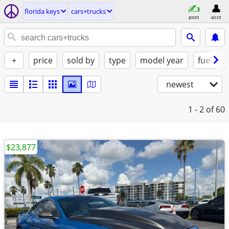
florida keys
cars+trucks
post
acct
+
price
sold by
type
model year
fuel
newest
1 - 2
of 60
$23,877