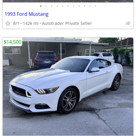
•
•
•
•
•
•
•
•
•
•
•
1993 Ford Mustang
8/1
142k mi
Autotrader Private Seller
$14,500