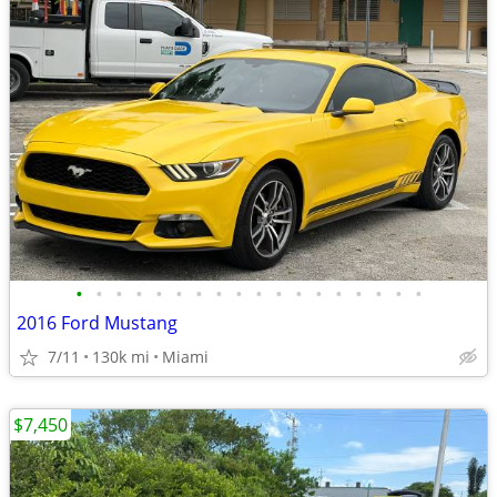
•
•
•
•
•
•
•
•
•
•
•
•
•
•
•
•
•
•
2016 Ford Mustang
7/11
130k mi
Miami
$7,450