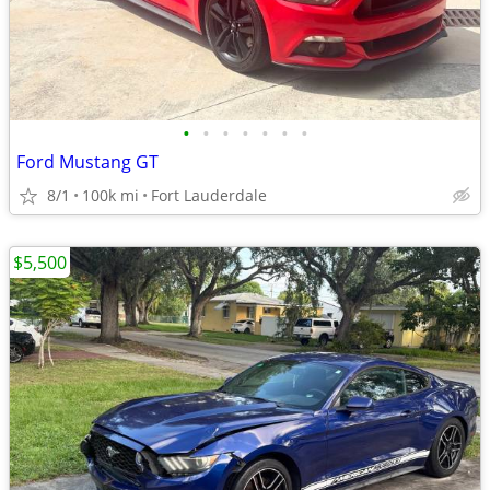
•
•
•
•
•
•
•
Ford Mustang GT
8/1
100k mi
Fort Lauderdale
$5,500