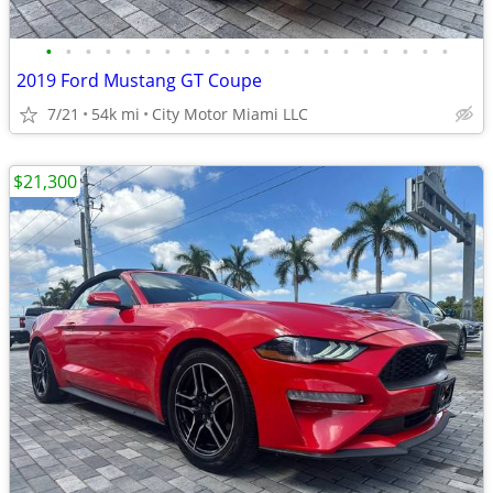
•
•
•
•
•
•
•
•
•
•
•
•
•
•
•
•
•
•
•
•
•
2019 Ford Mustang GT Coupe
7/21
54k mi
City Motor Miami LLC
$21,300