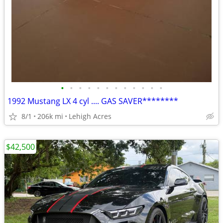
•
•
•
•
•
•
•
•
•
•
•
•
1992 Mustang LX 4 cyl .... GAS SAVER********
8/1
206k mi
Lehigh Acres
$42,500