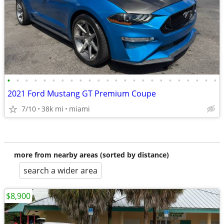
•
•
•
•
•
•
•
•
•
•
•
•
•
•
•
•
•
•
•
•
•
•
•
•
2021 Ford Mustang GT Premium Coupe
7/10
38k mi
miami
more from nearby areas (sorted by distance)
search a wider area
$8,900