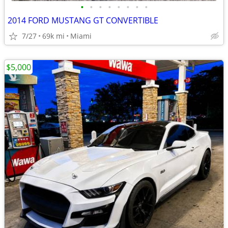
•
•
•
•
•
•
•
•
2014 FORD MUSTANG GT CONVERTIBLE
7/27
69k mi
Miami
$5,000