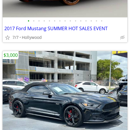
•
•
•
•
•
•
•
•
•
•
•
•
•
•
•
2017 Ford Mustang SUMMER HOT SALES EVENT
7/7
Hollywood
$3,000