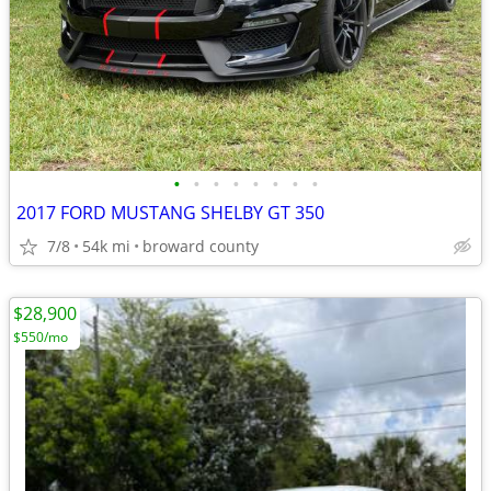
•
•
•
•
•
•
•
•
2017 FORD MUSTANG SHELBY GT 350
7/8
54k mi
broward county
$28,900
$550/mo