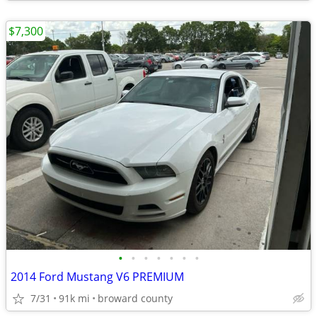
$7,300
•
•
•
•
•
•
•
2014 Ford Mustang V6 PREMIUM
7/31
91k mi
broward county