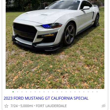
•
•
•
•
•
•
•
•
•
•
•
•
•
•
•
•
•
•
•
•
2023 FORD MUSTANG GT CALIFORNIA SPECIAL
7/24
5,000mi
FORT LAUDERDALE