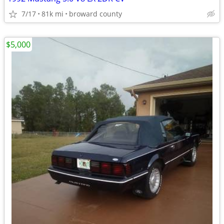
7/17
81k mi
broward county
$5,000