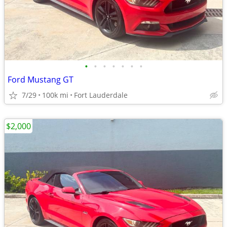
•
•
•
•
•
•
•
Ford Mustang GT
7/29
100k mi
Fort Lauderdale
$2,000