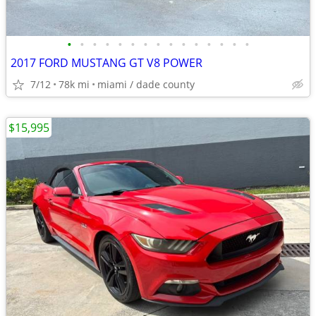
•
•
•
•
•
•
•
•
•
•
•
•
•
•
•
2017 FORD MUSTANG GT V8 POWER
7/12
78k mi
miami / dade county
$15,995