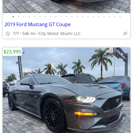
•
•
•
•
•
•
•
•
•
•
•
•
•
•
•
•
•
•
•
•
•
2019 Ford Mustang GT Coupe
7/7
54k mi
City Motor Miami LLC
$23,999