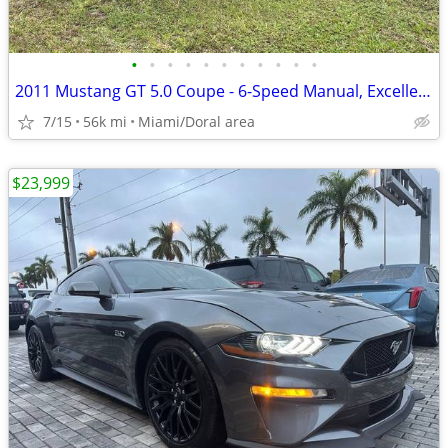
•
•
•
•
•
•
•
•
•
•
•
2011 Mustang GT 5.0 Coupe - 6-Speed Manual, Excellent Condition
7/15
56k mi
Miami/Doral area
$23,999