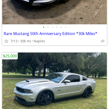
•
•
•
•
•
•
Rare Mustang 50th Anniversary Edition *30k Miles*
7/13
30k mi
Naples
$25,000