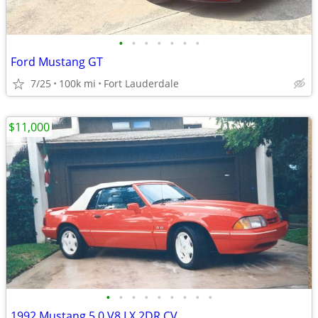
•
•
•
•
•
•
•
Ford Mustang GT
7/25
100k mi
Fort Lauderdale
$11,000
•
•
•
•
•
•
•
•
•
1992 Mustang 5.0 V8 LX 2DR CV