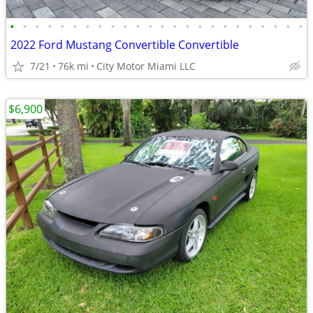
•
•
•
•
•
•
•
•
•
•
•
•
•
•
•
•
•
•
•
•
•
•
•
•
2022 Ford Mustang Convertible Convertible
7/21
76k mi
City Motor Miami LLC
$6,900