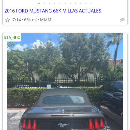
•
•
•
•
•
•
•
•
•
•
•
2016 FORD MUSTANG 66K MILLAS ACTUALES
7/14
66k mi
MIAMI
$15,300