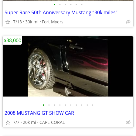
•
•
•
•
•
•
Super Rare 50th Anniversary Mustang “30k miles”
7/13
30k mi
Fort Myers
$38,000
•
•
•
•
•
•
•
•
•
•
2008 MUSTANG GT SHOW CAR
7/7
20k mi
CAPE CORAL