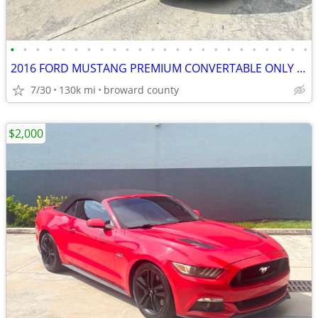
•
•
•
•
•
•
•
•
•
•
•
•
•
•
•
•
•
•
•
•
•
•
•
•
2016 FORD MUSTANG PREMIUM CONVERTABLE ONLY 2K DOWN CALL 786-630-9843
7/30
130k mi
broward county
$2,000