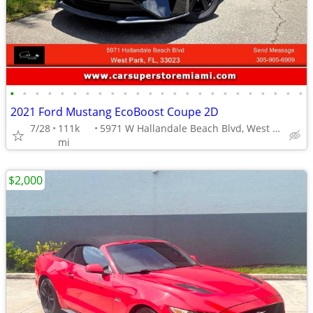
•
•
•
•
•
•
•
•
•
•
•
•
•
•
•
•
•
•
•
•
•
•
•
•
2021 Ford Mustang EcoBoost Coupe 2D
7/28
111k
5971 W Hallandale Beach Blvd, West Park
mi
$2,000