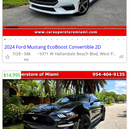
•
•
•
•
•
•
•
•
•
•
•
•
•
•
•
•
•
•
•
•
•
•
•
•
2024 Ford Mustang EcoBoost Convertible 2D
7/28
58k
5971 W Hallandale Beach Blvd, West Park
mi
$14,995