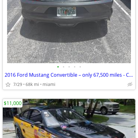
•
•
•
•
•
2016 Ford Mustang Convertible – only 67,500 miles - Clean Tittle
7/29
68k mi
miami
$11,000