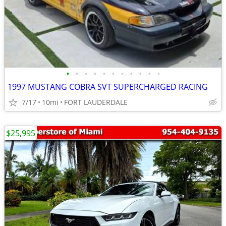
•
•
•
•
•
•
•
•
•
•
•
1997 MUSTANG COBRA SVT SUPERCHARGED RACING
7/17
10mi
FORT LAUDERDALE
$25,995