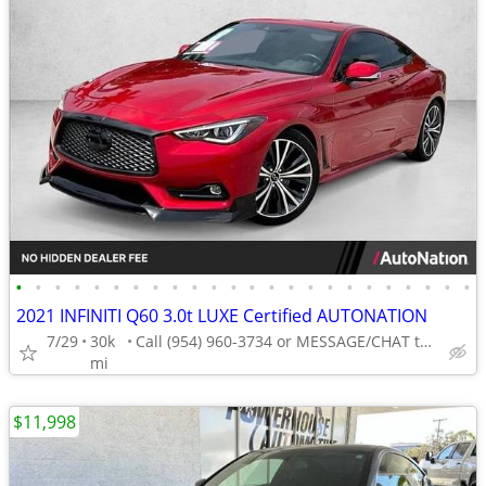
•
•
•
•
•
•
•
•
•
•
•
•
•
•
•
•
•
•
•
•
•
•
•
•
2021 INFINITI Q60 3.0t LUXE Certified AUTONATION
7/29
30k
Call (954) 960-3734 or MESSAGE/CHAT to confirm availability
mi
$11,998