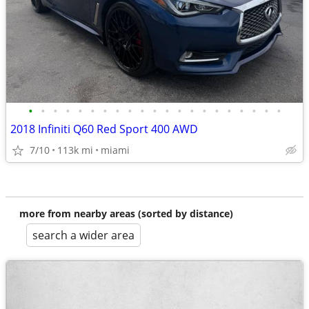
•
•
•
•
•
•
•
•
•
•
•
•
•
•
•
•
•
•
•
•
•
2018 Infiniti Q60 Red Sport 400 AWD
7/10
113k mi
miami
more from nearby areas (sorted by distance)
search a wider area