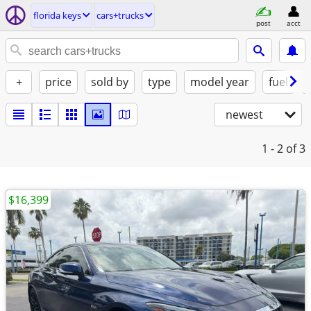
florida keys
cars+trucks
post
acct
+
price
sold by
type
model year
fuel
newest
1 - 2
of 3
$16,399