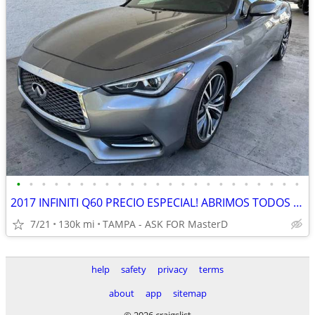
•
•
•
•
•
•
•
•
•
•
•
•
•
•
•
•
•
•
•
•
•
•
•
2017 INFINITI Q60 PRECIO ESPECIAL! ABRIMOS TODOS LOS DIAS 6452504339
7/21
130k mi
TAMPA - ASK FOR MasterD
help
safety
privacy
terms
about
app
sitemap