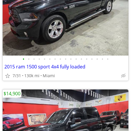
•
•
•
•
•
•
•
•
•
•
•
•
•
•
•
•
•
2015 ram 1500 sport 4x4 fully loaded
7/31
130k mi
Miami
$14,900