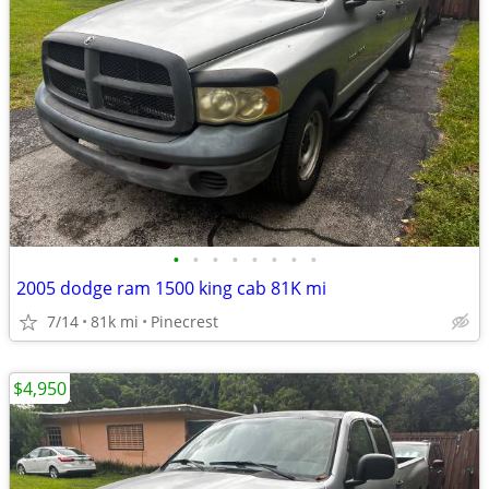
•
•
•
•
•
•
•
•
2005 dodge ram 1500 king cab 81K mi
7/14
81k mi
Pinecrest
$4,950