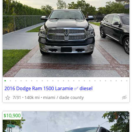
•
•
•
•
•
•
•
•
•
•
•
•
•
•
•
•
•
•
•
•
•
•
•
•
2016 Dodge Ram 1500 Laramie ✅ diesel
7/31
140k mi
miami / dade county
$10,900