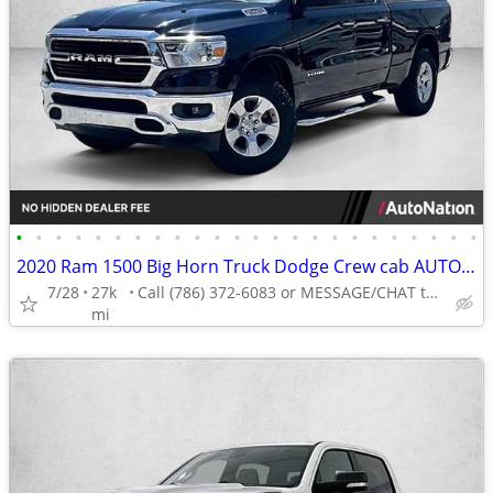
•
•
•
•
•
•
•
•
•
•
•
•
•
•
•
•
•
•
•
•
•
•
•
•
2020 Ram 1500 Big Horn Truck Dodge Crew cab AUTONATION
7/28
27k
Call (786) 372-6083 or MESSAGE/CHAT to confirm availability
mi