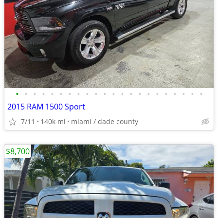
•
•
•
•
•
•
•
•
•
•
•
•
•
•
•
•
•
•
•
•
•
•
2015 RAM 1500 Sport
7/11
140k mi
miami / dade county
$8,700