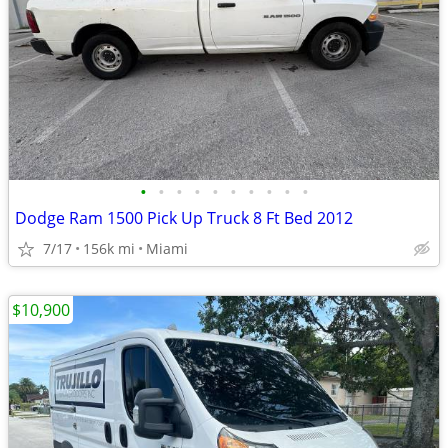
•
•
•
•
•
•
•
•
•
•
Dodge Ram 1500 Pick Up Truck 8 Ft Bed 2012
7/17
156k mi
Miami
$10,900