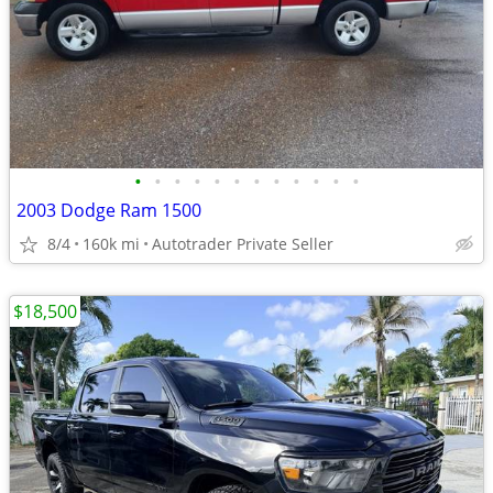
•
•
•
•
•
•
•
•
•
•
•
•
2003 Dodge Ram 1500
8/4
160k mi
Autotrader Private Seller
$18,500