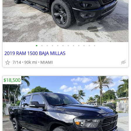
•
•
•
•
•
•
•
•
•
•
•
•
2019 RAM 1500 BAJA MILLAS
7/14
90k mi
MIAMI
$18,500