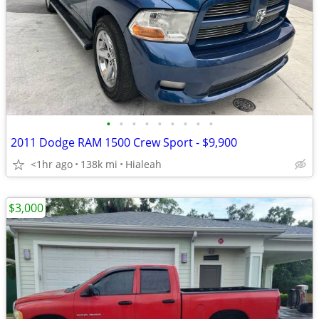
•
•
•
•
•
•
•
•
•
2011 Dodge RAM 1500 Crew Sport - $9,900
<1hr ago
138k mi
Hialeah
$3,000