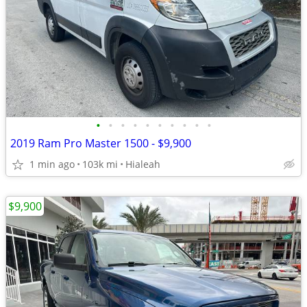
•
•
•
•
•
•
•
•
•
•
2019 Ram Pro Master 1500 - $9,900
1 min ago
103k mi
Hialeah
$9,900