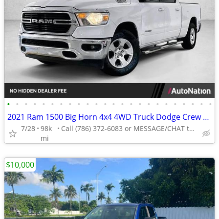
•
•
•
•
•
•
•
•
•
•
•
•
•
•
•
•
•
•
•
•
•
•
•
•
2021 Ram 1500 Big Horn 4x4 4WD Truck Dodge Crew cab AUTONATION
7/28
98k
Call (786) 372-6083 or MESSAGE/CHAT to confirm availability
mi
$10,000