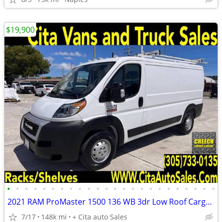
$19,900
•
•
•
•
•
•
•
•
•
•
•
•
•
•
•
•
•
•
•
•
•
•
•
•
2021 RAM ProMaster 1500 136 WB 3dr Low Roof Cargo Van cargo vans and t
7/17
148k mi
+ Cita auto Sales