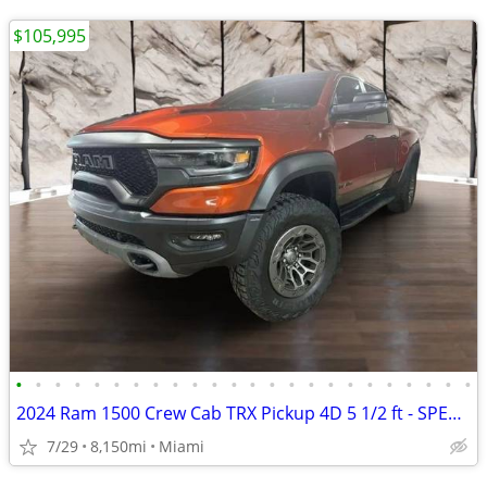
$105,995
•
•
•
•
•
•
•
•
•
•
•
•
•
•
•
•
•
•
•
•
•
•
•
•
2024 Ram 1500 Crew Cab TRX Pickup 4D 5 1/2 ft - SPECIAL FINANCE PRICE!
7/29
8,150mi
Miami