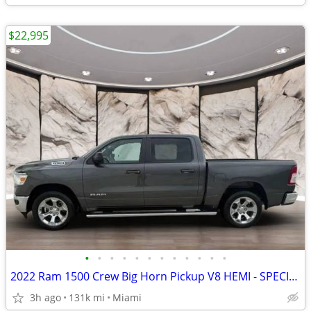
$22,995
•
•
•
•
•
•
•
•
•
•
•
•
2022 Ram 1500 Crew Big Horn Pickup V8 HEMI - SPECIAL FINANCE PRICE!
3h ago
131k mi
Miami