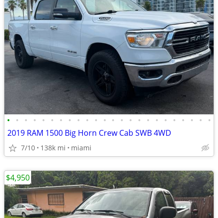
•
•
•
•
•
•
•
•
•
•
•
•
•
•
•
•
•
•
•
•
•
•
•
•
2019 RAM 1500 Big Horn Crew Cab SWB 4WD
7/10
138k mi
miami
$4,950