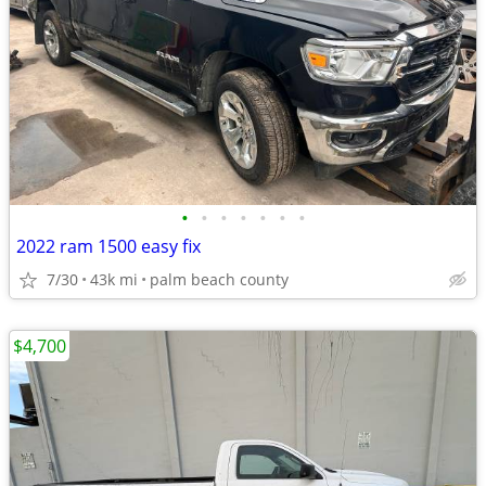
•
•
•
•
•
•
•
2022 ram 1500 easy fix
7/30
43k mi
palm beach county
$4,700