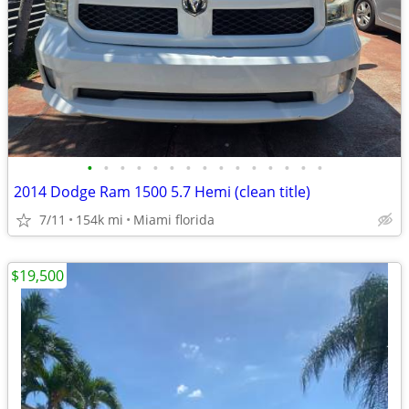
•
•
•
•
•
•
•
•
•
•
•
•
•
•
•
2014 Dodge Ram 1500 5.7 Hemi (clean title)
7/11
154k mi
Miami florida
$19,500