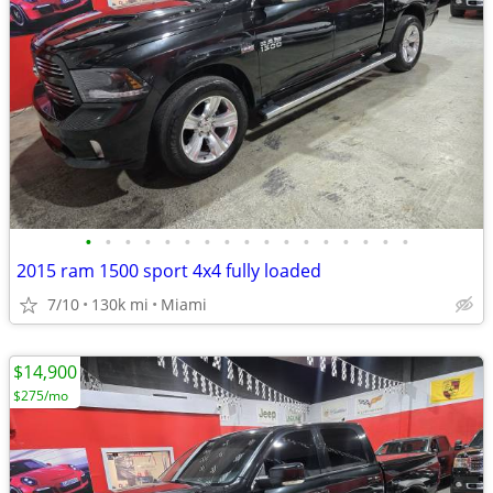
•
•
•
•
•
•
•
•
•
•
•
•
•
•
•
•
•
2015 ram 1500 sport 4x4 fully loaded
7/10
130k mi
Miami
$14,900
$275/mo