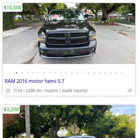
$10,500
•
•
•
•
•
•
•
•
•
•
•
•
•
•
•
•
•
•
•
•
RAM 2016 motor hemi 5.7
7/16
228k mi
miami / dade county
$3,200