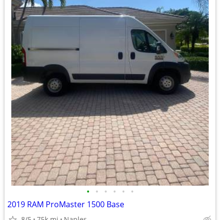
•
•
•
•
•
•
2019 RAM ProMaster 1500 Base
8/5
75k mi
Naples