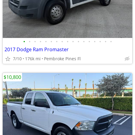
•
•
•
•
•
•
•
•
•
•
•
•
•
•
•
•
•
2017 Dodge Ram Promaster
7/10
176k mi
Pembroke Pines Fl
$10,800