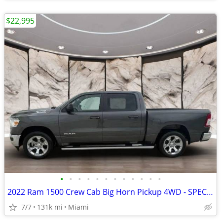
$22,995
•
•
•
•
•
•
•
•
•
•
•
•
2022 Ram 1500 Crew Cab Big Horn Pickup 4WD - SPECIAL FINANCE PRICE!
7/7
131k mi
Miami