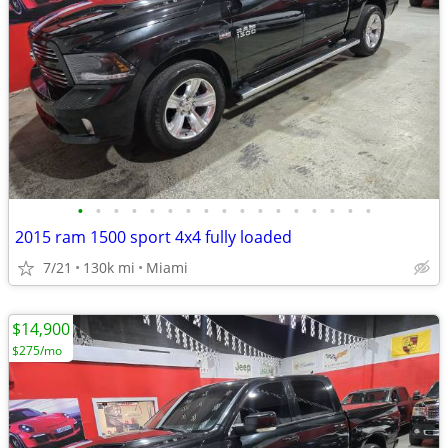
•
•
•
•
•
•
•
•
•
•
•
•
•
•
•
•
•
2015 ram 1500 sport 4x4 fully loaded
7/21
130k mi
Miami
$14,900
$275/mo