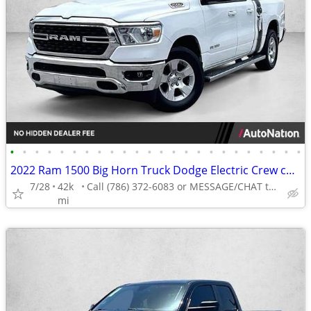
•
•
•
•
•
•
•
•
•
•
•
•
•
•
•
•
•
•
•
•
•
•
•
•
2022 Ram 1500 Big Horn Truck Dodge Electric Crew cab AUTONATION
7/28
42k
Call (786) 372-6083 or MESSAGE/CHAT to confirm availability
mi