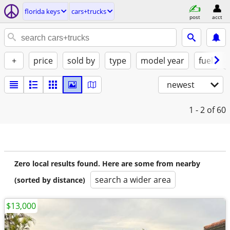
florida keys
cars+trucks
post
acct
+
price
sold by
type
model year
fuel
newest
1 - 2
of 60
Zero local results found. Here are some from nearby
search a wider area
(sorted by distance)
$13,000