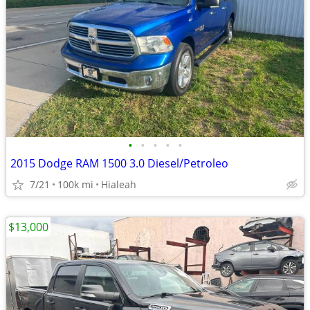
•
•
•
•
•
2015 Dodge RAM 1500 3.0 Diesel/Petroleo
7/21
100k mi
Hialeah
$13,000