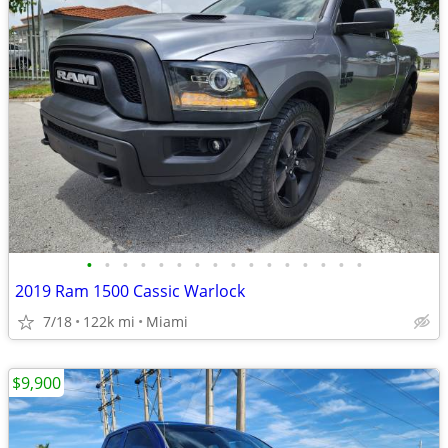
•
•
•
•
•
•
•
•
•
•
•
•
•
•
•
•
2019 Ram 1500 Cassic Warlock
7/18
122k mi
Miami
$9,900