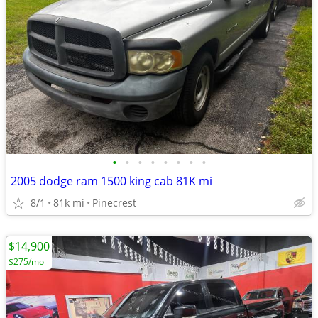
•
•
•
•
•
•
•
•
2005 dodge ram 1500 king cab 81K mi
8/1
81k mi
Pinecrest
$14,900
$275/mo