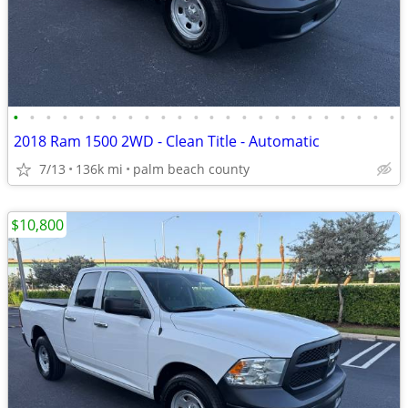
•
•
•
•
•
•
•
•
•
•
•
•
•
•
•
•
•
•
•
•
•
•
•
•
2018 Ram 1500 2WD - Clean Title - Automatic
7/13
136k mi
palm beach county
$10,800