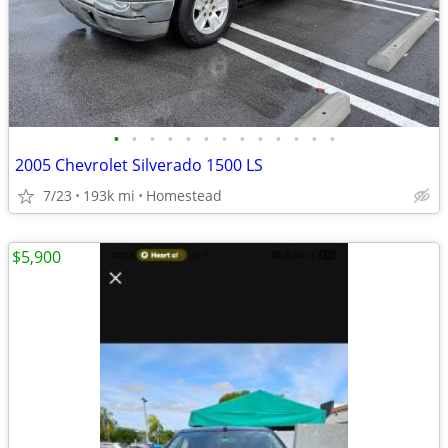
•
•
•
•
•
•
•
•
•
•
•
•
•
2005 Chevrolet Silverado 1500 LS
7/23
193k mi
Homestead
$5,900