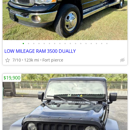
•
•
•
•
•
•
•
•
•
•
•
•
•
•
•
•
•
LOW MILEAGE RAM 3500 DUALLY
7/10
123k mi
Fort pierce
$19,900