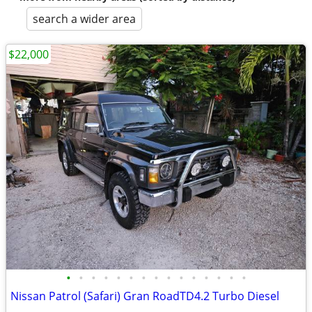
search a wider area
$22,000
•
•
•
•
•
•
•
•
•
•
•
•
•
•
•
Nissan Patrol (Safari) Gran RoadTD4.2 Turbo Diesel