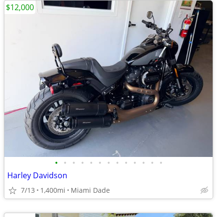
$12,000
•
•
•
•
•
•
•
•
•
•
•
•
•
Harley Davidson
7/13
1,400mi
Miami Dade