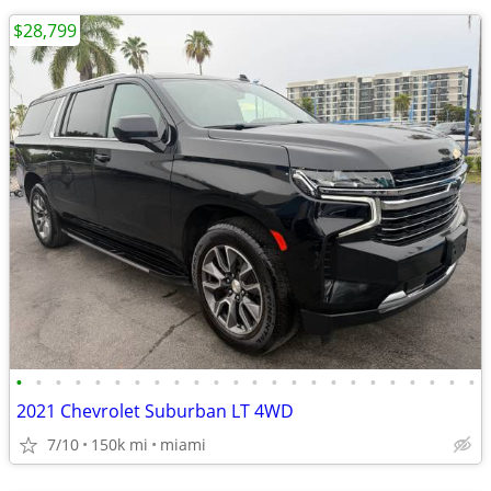
$28,799
•
•
•
•
•
•
•
•
•
•
•
•
•
•
•
•
•
•
•
•
•
•
•
•
2021 Chevrolet Suburban LT 4WD
7/10
150k mi
miami