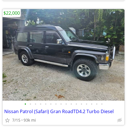
$22,000
•
•
•
•
•
•
•
•
•
•
•
•
•
•
•
•
Nissan Patrol (Safari) Gran RoadTD4.2 Turbo Diesel
7/15
93k mi