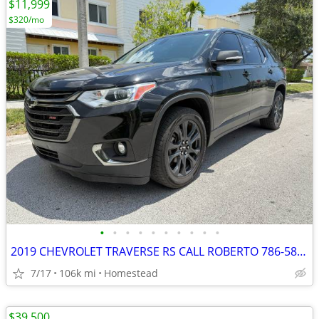
$11,999
$320/mo
•
•
•
•
•
•
•
•
•
•
2019 CHEVROLET TRAVERSE RS CALL ROBERTO 786-5862806
7/17
106k mi
Homestead
$39,500