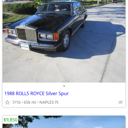
•
1988 ROLLS ROYCE Silver Spur
7/16
65k mi
NAPLES Fl.
$9,850