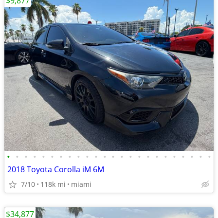
$9,877
•
•
•
•
•
•
•
•
•
•
•
•
•
•
•
•
•
•
•
•
•
•
•
•
2018 Toyota Corolla iM 6M
7/10
118k mi
miami
$34,877