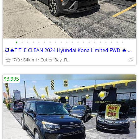
•
•
•
•
•
•
•
•
•
•
•
•
•
•
•
•
•
•
•
•
💥🔥TITLE CLEAN 2024 Hyundai Kona Limited FWD 🔥 BUY HERE PAY HERE – E
7/9
64k mi
Cutler Bay, FL.
$3,995