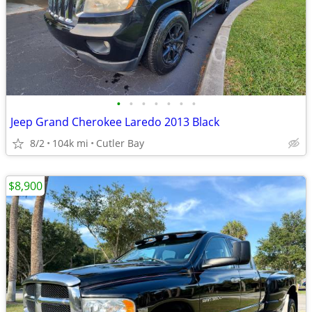
•
•
•
•
•
•
•
Jeep Grand Cherokee Laredo 2013 Black
8/2
104k mi
Cutler Bay
$8,900