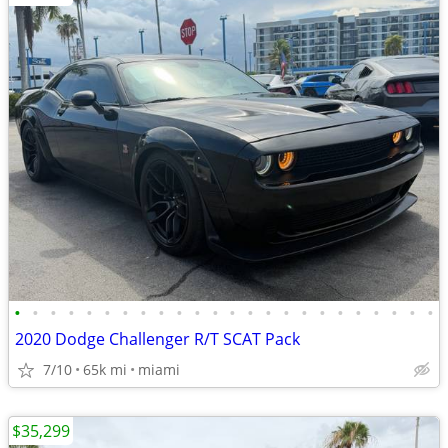
•
•
•
•
•
•
•
•
•
•
•
•
•
•
•
•
•
•
•
•
•
•
•
•
2020 Dodge Challenger R/T SCAT Pack
7/10
65k mi
miami
$35,299