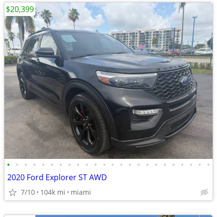
$20,399
•
•
•
•
•
•
•
•
•
•
•
•
•
•
•
•
•
•
•
•
•
•
•
•
2020 Ford Explorer ST AWD
7/10
104k mi
miami