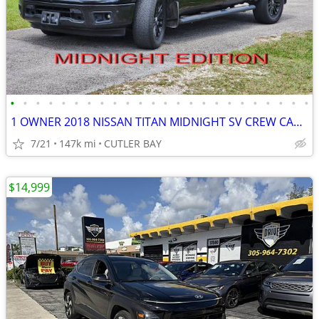
•
•
•
•
•
•
•
•
•
•
•
•
•
•
•
•
•
•
•
•
•
•
•
•
1 OWNER 2018 NISSAN TITAN MIDNIGHT SV CREW CAB NAVI CAMERA PARK ASSIST
7/21
147k mi
CUTLER BAY
$14,999