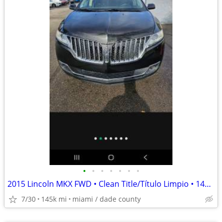
•
•
•
•
•
•
•
2015 Lincoln MKX FWD • Clean Title/Título Limpio • 145K Miles • $5,900
7/30
145k mi
miami / dade county