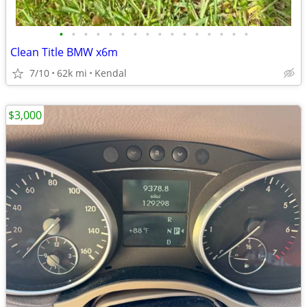
•
•
•
•
•
•
•
•
•
•
•
•
•
•
•
•
Clean Title BMW x6m
7/10
62k mi
Kendal
$3,000