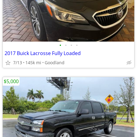
•
•
•
•
2017 Buick Lacrosse Fully Loaded
7/13
145k mi
Goodland
$5,000