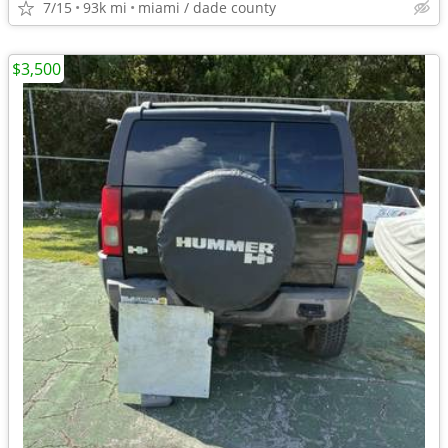
7/15
93k mi
miami / dade county
$3,500