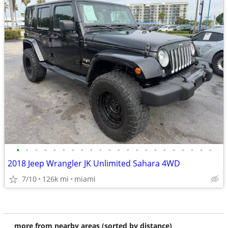
•
•
•
•
•
•
•
•
•
•
•
•
•
•
•
•
•
•
•
•
•
•
2018 Jeep Wrangler JK Unlimited Sahara 4WD
7/10
126k mi
miami
more from nearby areas (sorted by distance)