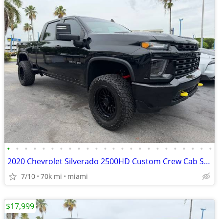
•
•
•
•
•
•
•
•
•
•
•
•
•
•
•
•
•
•
•
•
•
•
•
•
2020 Chevrolet Silverado 2500HD Custom Crew Cab Short Box 4WD
7/10
70k mi
miami
$17,999