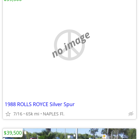
no image
1988 ROLLS ROYCE Silver Spur
7/16
65k mi
NAPLES Fl.
$39,500