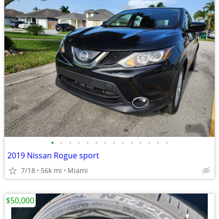
•
•
•
•
•
•
•
•
•
•
•
•
•
•
2019 Nissan Rogue sport
7/18
56k mi
Miami
$50,000