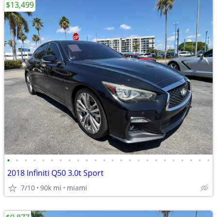
$13,499
•
•
•
•
•
•
•
•
•
•
•
•
•
•
•
•
•
•
•
•
•
•
•
•
2018 Infiniti Q50 3.0t Sport
7/10
90k mi
miami