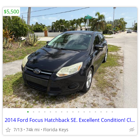
$5,500
•
•
•
•
•
•
•
•
•
•
•
•
•
•
•
•
2014 Ford Focus Hatchback SE. Excellent Condition! Clean Title.
7/13
74k mi
Florida Keys