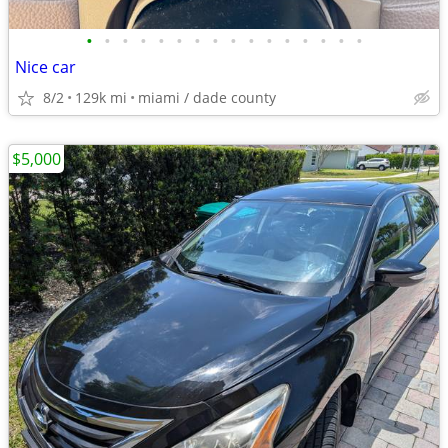
•
•
•
•
•
•
•
•
•
•
•
•
•
•
•
•
Nice car
8/2
129k mi
miami / dade county
$5,000