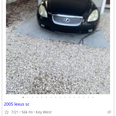
•
•
•
•
•
•
•
•
•
•
•
•
•
•
•
•
2005 lexus sc
7/21
56k mi
Key West