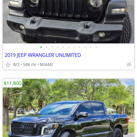
•
•
•
•
•
•
•
•
•
•
•
2019 JEEP WRANGLER UNLIMITED
8/3
58k mi
MIAMI
$11,800