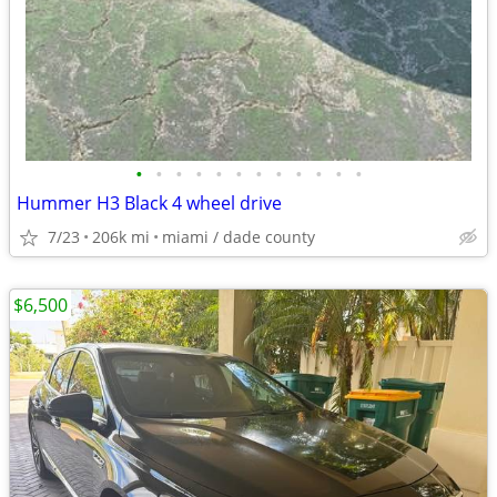
•
•
•
•
•
•
•
•
•
•
•
•
Hummer H3 Black 4 wheel drive
7/23
206k mi
miami / dade county
$6,500