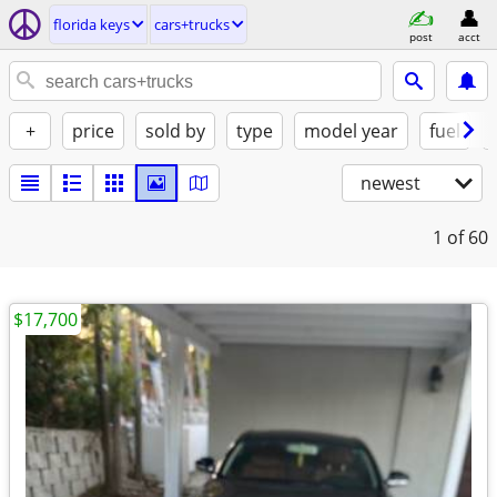
florida keys
cars+trucks
post
acct
+
price
sold by
type
model year
fuel
newest
1
of 60
$17,700