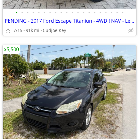
•
•
•
•
•
•
•
•
•
•
•
•
•
•
•
•
•
•
•
•
PENDING - 2017 Ford Escape Titaniun - 4WD.! NAV - Leather - Pristine
7/15
91k mi
Cudjoe Key
$5,500