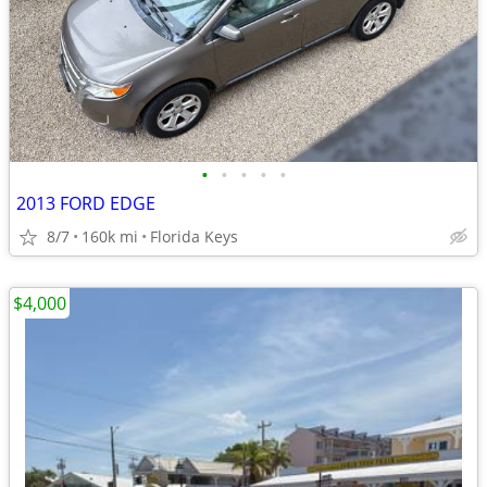
•
•
•
•
•
2013 FORD EDGE
8/7
160k mi
Florida Keys
$4,000