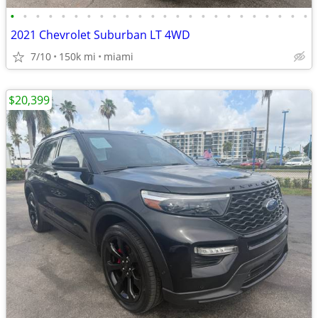
•
•
•
•
•
•
•
•
•
•
•
•
•
•
•
•
•
•
•
•
•
•
•
•
2021 Chevrolet Suburban LT 4WD
7/10
150k mi
miami
$20,399