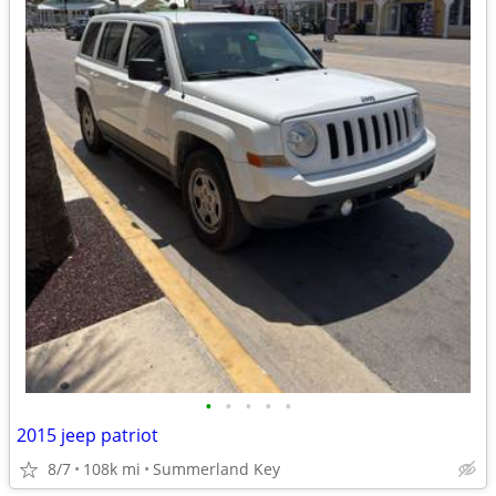
•
•
•
•
•
2015 jeep patriot
8/7
108k mi
Summerland Key