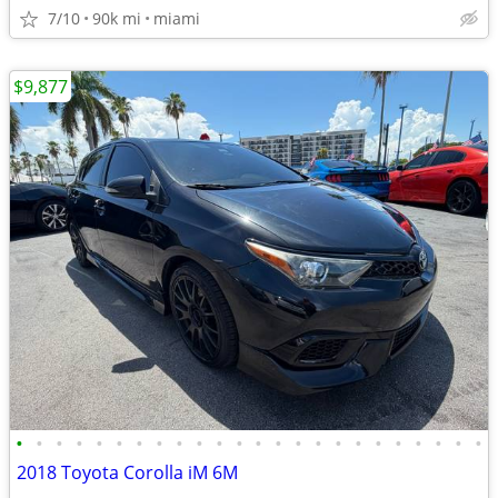
7/10
90k mi
miami
$9,877
•
•
•
•
•
•
•
•
•
•
•
•
•
•
•
•
•
•
•
•
•
•
•
•
2018 Toyota Corolla iM 6M