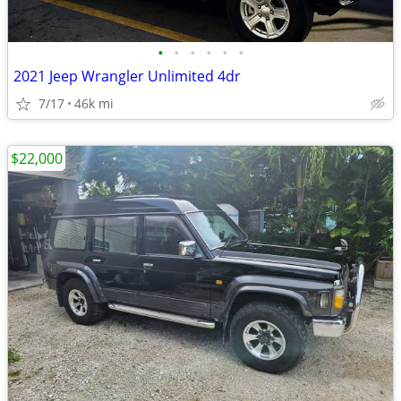
•
•
•
•
•
•
2021 Jeep Wrangler Unlimited 4dr
7/17
46k mi
$22,000