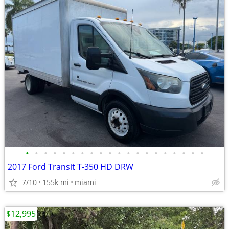
•
•
•
•
•
•
•
•
•
•
•
•
•
•
•
•
•
•
•
•
2017 Ford Transit T-350 HD DRW
7/10
155k mi
miami
$12,995