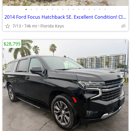
•
•
•
•
•
•
•
•
•
•
•
•
•
•
•
•
2014 Ford Focus Hatchback SE. Excellent Condition! Clean Title.
7/13
74k mi
Florida Keys
$28,799