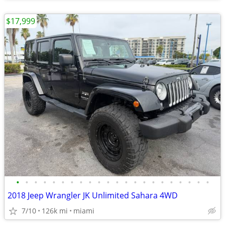
$17,999
•
•
•
•
•
•
•
•
•
•
•
•
•
•
•
•
•
•
•
•
•
•
2018 Jeep Wrangler JK Unlimited Sahara 4WD
7/10
126k mi
miami