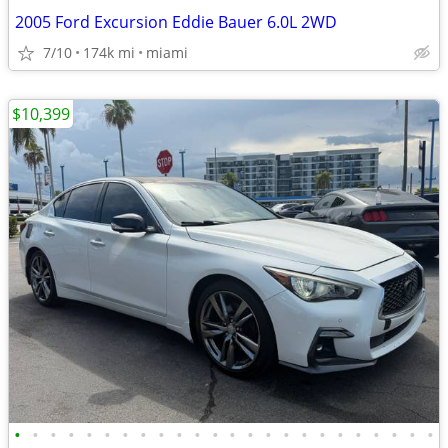
2005 Ford Excursion Eddie Bauer 6.0L 2WD
7/10
174k mi
miami
$10,399
•
•
•
•
•
•
•
•
•
•
•
•
•
•
•
•
•
•
•
•
•
•
•
•