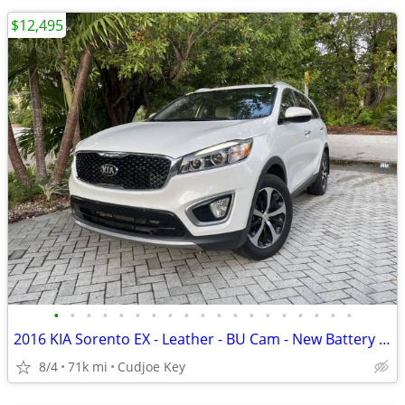
$12,495
•
•
•
•
•
•
•
•
•
•
•
•
•
•
•
•
•
•
•
2016 KIA Sorento EX - Leather - BU Cam - New Battery - SXM - 71K Miles
8/4
71k mi
Cudjoe Key