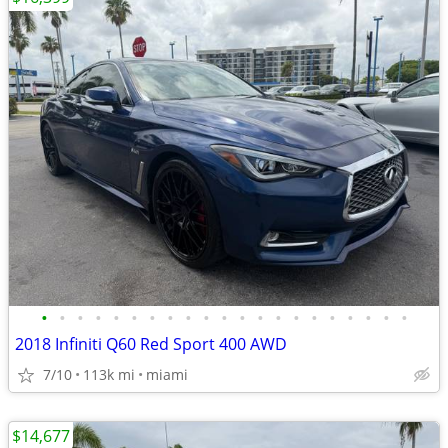
•
•
•
•
•
•
•
•
•
•
•
•
•
•
•
•
•
•
•
•
•
2018 Infiniti Q60 Red Sport 400 AWD
7/10
113k mi
miami
$14,677