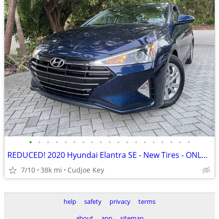
•
•
•
•
•
•
•
•
•
•
•
•
•
•
•
•
•
•
•
REDUCED! 2020 Hyundai Elantra SE - New Tires - ONLY 37K Miles, Sunroof
7/10
38k mi
Cudjoe Key
help
safety
privacy
terms
about
app
sitemap