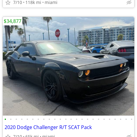
7/10
118k mi
miami
$34,877
•
•
•
•
•
•
•
•
•
•
•
•
•
•
•
•
•
•
•
•
•
•
•
•
2020 Dodge Challenger R/T SCAT Pack
7/10
65k mi
miami