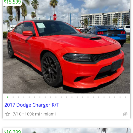
$15,599
•
•
•
•
•
•
•
•
•
•
•
•
•
•
•
•
•
•
•
•
•
•
•
2017 Dodge Charger R/T
7/10
109k mi
miami
$16,399