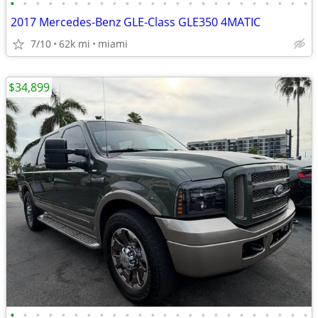
•
•
•
•
•
•
•
•
•
•
•
•
•
•
•
•
•
•
•
•
•
•
•
•
2017 Mercedes-Benz GLE-Class GLE350 4MATIC
7/10
62k mi
miami
$34,899
•
•
•
•
•
•
•
•
•
•
•
•
•
•
•
•
•
•
•
•
•
•
•
•