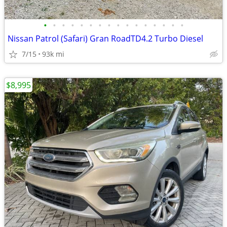
•
•
•
•
•
•
•
•
•
•
•
•
•
•
•
•
Nissan Patrol (Safari) Gran RoadTD4.2 Turbo Diesel
7/15
93k mi
$8,995