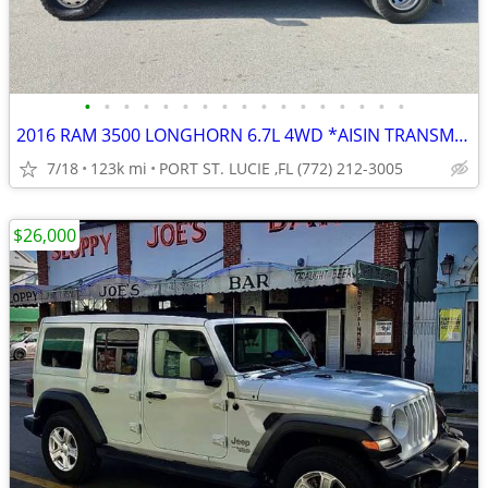
•
•
•
•
•
•
•
•
•
•
•
•
•
•
•
•
•
2016 RAM 3500 LONGHORN 6.7L 4WD *AISIN TRANSMISSION* ONLY 123K MILES*
7/18
123k mi
PORT ST. LUCIE ,FL (772) 212-3005
$26,000