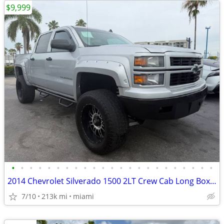
$9,999
•
•
•
•
•
•
•
•
•
•
•
•
•
•
•
•
•
•
•
•
•
•
•
2014 Chevrolet Silverado 1500 2LT Crew Cab Long Box 4WD
7/10
213k mi
miami