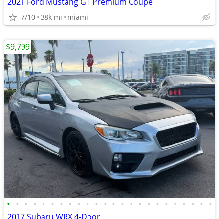
2021 Ford Mustang GT Premium Coupe
7/10
38k mi
miami
$9,799
•
•
•
•
•
•
•
•
•
•
•
•
•
•
•
•
•
•
•
•
•
•
•
•
2017 Subaru WRX 4-Door