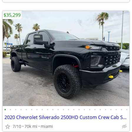
$35,299
•
•
•
•
•
•
•
•
•
•
•
•
•
•
•
•
•
•
•
•
•
•
•
•
2020 Chevrolet Silverado 2500HD Custom Crew Cab Short Box 4WD
7/10
70k mi
miami