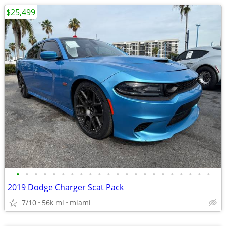
$25,499
•
•
•
•
•
•
•
•
•
•
•
•
•
•
•
•
•
•
•
•
•
•
2019 Dodge Charger Scat Pack
7/10
56k mi
miami