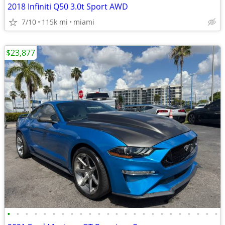
2018 Infiniti Q50 3.0t Sport AWD
7/10
115k mi
miami
$23,877
•
•
•
•
•
•
•
•
•
•
•
•
•
•
•
•
•
•
•
•
•
•
•
•