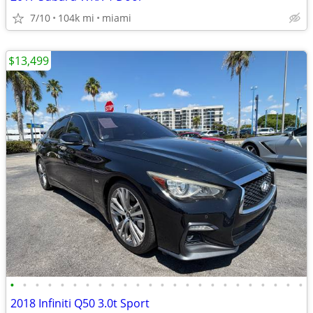
7/10
104k mi
miami
$13,499
•
•
•
•
•
•
•
•
•
•
•
•
•
•
•
•
•
•
•
•
•
•
•
•
2018 Infiniti Q50 3.0t Sport