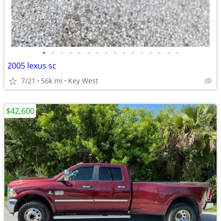
•
•
•
•
•
•
•
•
•
•
•
•
•
•
•
•
2005 lexus sc
7/21
56k mi
Key West
$42,600