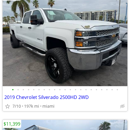
•
•
•
•
•
•
•
•
•
•
•
•
•
•
•
•
•
•
•
•
•
2019 Chevrolet Silverado 2500HD 2WD
7/10
197k mi
miami
$11,399