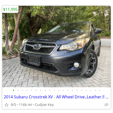
$11,995
•
•
•
•
•
•
•
•
•
•
•
•
•
•
•
•
•
•
•
•
2014 Subaru Crosstrek XV - All Wheel Drive..Leather.!! BU Cam, WOW.!
8/5
116k mi
Cudjoe Key