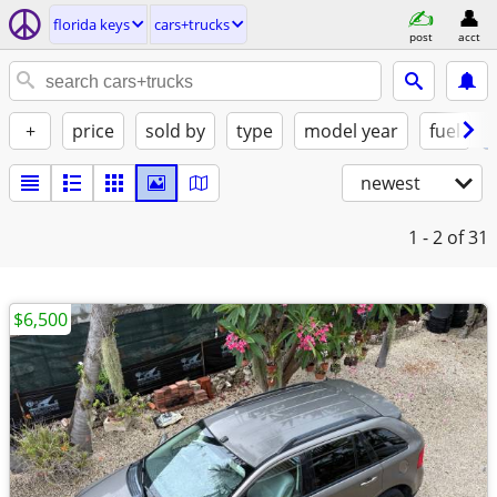
florida keys
cars+trucks
post
acct
+
price
sold by
type
model year
fuel
newest
1 - 2
of 31
$6,500