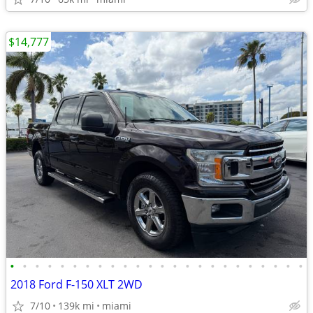
$14,777
•
•
•
•
•
•
•
•
•
•
•
•
•
•
•
•
•
•
•
•
•
•
•
•
2018 Ford F-150 XLT 2WD
7/10
139k mi
miami