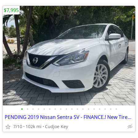
$7,995
•
•
•
•
•
•
•
•
•
•
•
•
•
•
•
•
•
•
PENDING 2019 Nissan Sentra SV - FINANCE.! New Tires - BU Cam
7/10
102k mi
Cudjoe Key