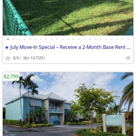
•
•
•
•
•
•
•
•
•
•
•
•
•
•
•
•
•
•
•
•
•
•
•
☀️ July Move-In Special – Receive a 2-Month Base Rent Credit!
8/9
3br
1075ft
2
$2,799