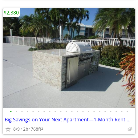
$2,380
•
•
•
•
•
•
•
•
•
•
•
•
•
•
•
•
•
•
•
•
•
•
Big Savings on Your Next Apartment—1-Month Rent Credit!
8/9
2br
768ft
2