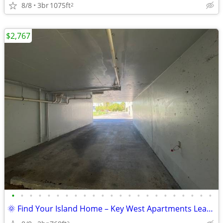
8/8
3br
1075ft
2
$2,767
•
•
•
•
•
•
•
•
•
•
•
•
•
•
•
•
•
•
•
•
•
•
•
🌞 Find Your Island Home – Key West Apartments Leasing Now!
2