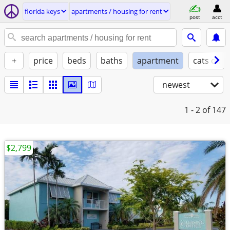
florida keys
apartments / housing for rent
post
acct
+
price
beds
baths
apartment
cats ok
newest
1 - 2
of 147
$2,799