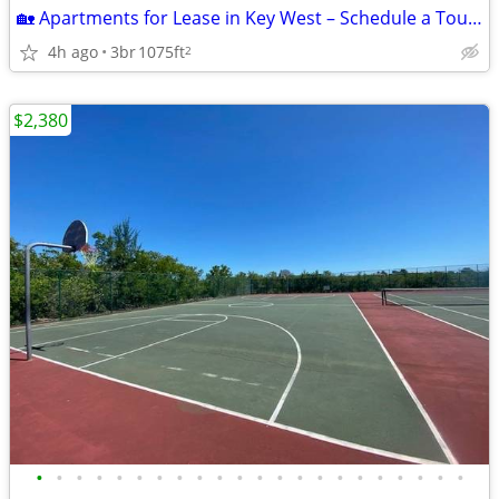
🏡 Apartments for Lease in Key West – Schedule a Tour Today!
4h ago
3br
1075ft
2
$2,380
•
•
•
•
•
•
•
•
•
•
•
•
•
•
•
•
•
•
•
•
•
•