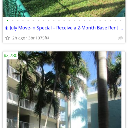
•
•
•
•
•
•
•
•
•
•
•
•
•
•
•
•
•
•
•
•
•
•
•
☀️ July Move-In Special – Receive a 2-Month Base Rent Credit!
2h ago
3br
1075ft
2
$2,780