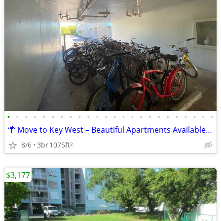
•
•
•
•
•
•
•
•
•
•
•
•
•
•
•
•
•
•
•
•
•
•
•
•
🌴 Move to Key West – Beautiful Apartments Available Now!
8/6
3br
1075ft
2
$3,177