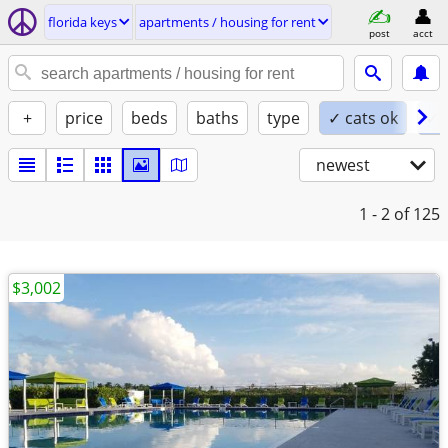
florida keys
apartments / housing for rent
post
acct
+
price
beds
baths
type
✓ cats ok
✓ 
newest
1 - 2
of 125
$3,002