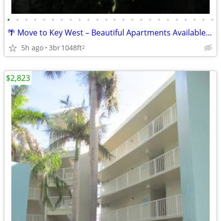
•
•
•
•
•
•
•
•
•
•
•
•
•
•
•
•
•
•
•
•
•
•
•
•
🌴 Move to Key West – Beautiful Apartments Available Now!
5h ago
3br
1048ft
2
$2,823