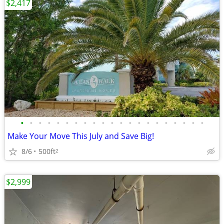
$2,417
•
•
•
•
•
•
•
•
•
•
•
•
•
•
•
•
•
•
•
•
•
Make Your Move This July and Save Big!
8/6
500ft
2
$2,999