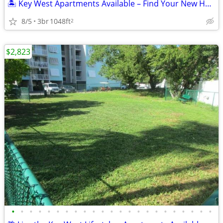
🏝️ Key West Apartments Available – Find Your New Home Today!
8/5
3br
1048ft
2
$2,823
•
•
•
•
•
•
•
•
•
•
•
•
•
•
•
•
•
•
•
•
•
•
•