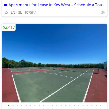
🏡 Apartments for Lease in Key West – Schedule a Tour Today!
8/5
3br
1075ft
2
$2,417
•
•
•
•
•
•
•
•
•
•
•
•
•
•
•
•
•
•
•
•
•
•