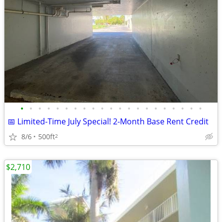
•
•
•
•
•
•
•
•
•
•
•
•
•
•
•
•
•
•
•
•
•
📅 Limited-Time July Special! 2-Month Base Rent Credit
8/6
500ft
2
$2,710