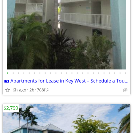
•
•
•
•
•
•
•
•
•
•
•
•
•
•
•
•
•
•
•
•
•
•
•
🏡 Apartments for Lease in Key West – Schedule a Tour Today!
6h ago
2br
768ft
2
$2,799