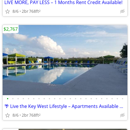
LIVE MORE, PAY LESS – 1 Months Rent Credit Available!
8/6
2br
768ft
2
$2,767
•
•
•
•
•
•
•
•
•
•
•
•
•
•
•
•
•
•
•
•
•
•
•
🌴 Live the Key West Lifestyle – Apartments Available Now!
8/6
2br
768ft
2