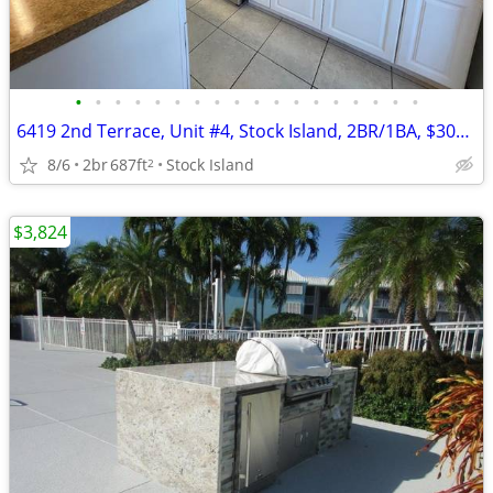
•
•
•
•
•
•
•
•
•
•
•
•
•
•
•
•
•
•
6419 2nd Terrace, Unit #4, Stock Island, 2BR/1BA, $3000/mo
8/6
2br
687ft
Stock Island
2
$3,824