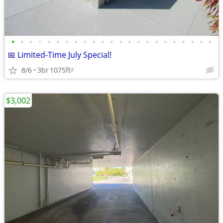
•
•
•
•
•
•
•
•
•
•
•
•
•
•
•
•
•
•
•
•
•
•
•
📅 Limited-Time July Special!
8/6
3br
1075ft
2
$3,002