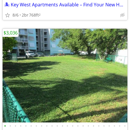
🏝️ Key West Apartments Available – Find Your New Home Today!
8/6
2br
768ft
2
$3,036
•
•
•
•
•
•
•
•
•
•
•
•
•
•
•
•
•
•
•
•
•
•
•
•