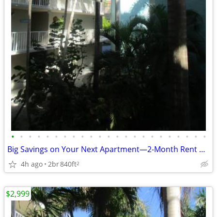
•
•
•
•
•
•
•
•
•
•
•
•
•
•
•
•
•
•
•
•
•
•
•
Big Savings on Your Next Apartment—2-Month Rent Credit!
4h ago
2br
840ft
2
$2,999