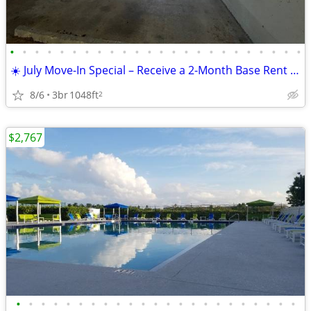
•
•
•
•
•
•
•
•
•
•
•
•
•
•
•
•
•
•
•
•
•
•
•
•
☀️ July Move-In Special – Receive a 2-Month Base Rent Credit!
8/6
3br
1048ft
2
$2,767
•
•
•
•
•
•
•
•
•
•
•
•
•
•
•
•
•
•
•
•
•
•
•