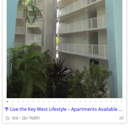
•
•
•
•
•
•
•
•
•
•
•
•
•
•
•
•
•
•
•
•
•
•
•
🌴 Live the Key West Lifestyle – Apartments Available Now!
8/6
2br
768ft
2