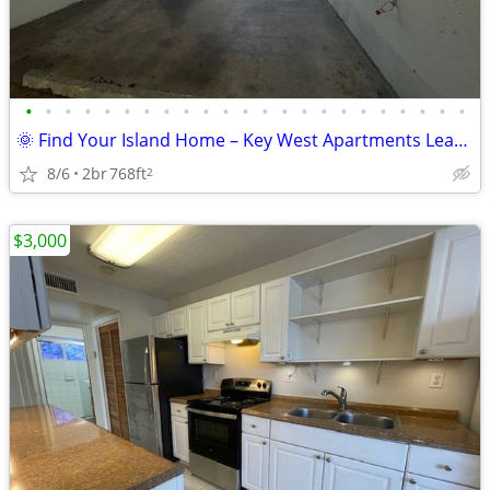
•
•
•
•
•
•
•
•
•
•
•
•
•
•
•
•
•
•
•
•
•
•
•
🌞 Find Your Island Home – Key West Apartments Leasing Now!
8/6
2br
768ft
2
$3,000