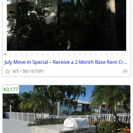
•
•
•
•
•
•
•
•
•
•
•
•
•
•
•
•
•
•
•
•
•
•
•
•
July Move-In Special – Receive a 2-Month Base Rent Credit!
8/5
3br
1075ft
2
$3,177