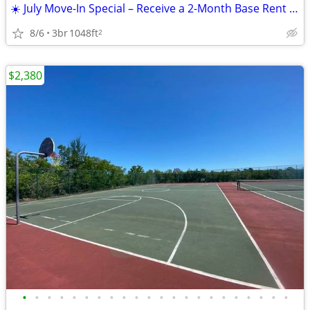
☀️ July Move-In Special – Receive a 2-Month Base Rent Credit!
8/6
3br
1048ft
2
$2,380
•
•
•
•
•
•
•
•
•
•
•
•
•
•
•
•
•
•
•
•
•
•