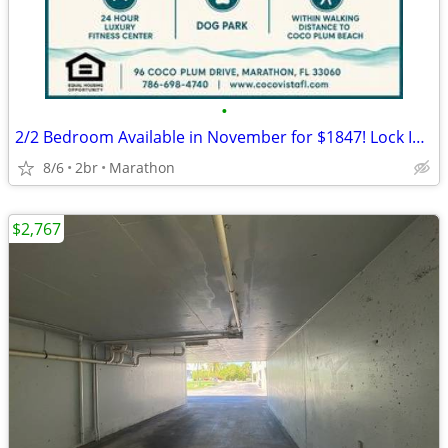
•
2/2 Bedroom Available in November for $1847! Lock In Today!
8/6
2br
Marathon
$2,767