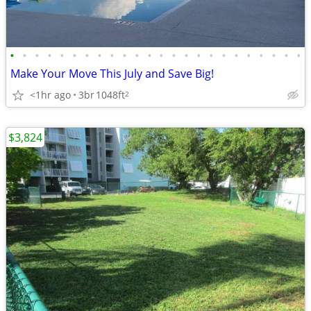
•
•
•
•
•
•
•
•
•
•
•
•
•
•
•
•
•
•
•
•
•
•
•
•
Make Your Move This July and Save Big!
<1hr ago
3br
1048ft
2
$3,824