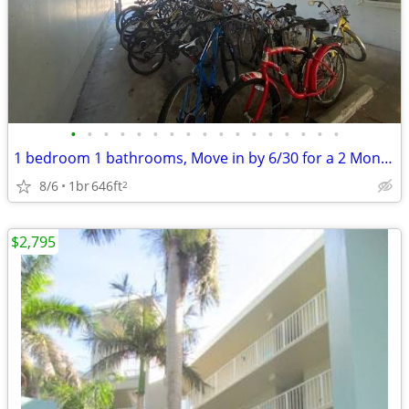
•
•
•
•
•
•
•
•
•
•
•
•
•
•
•
•
•
1 bedroom 1 bathrooms, Move in by 6/30 for a 2 Months Base rent credit
8/6
1br
646ft
2
$2,795