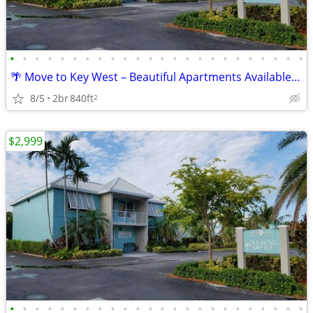
•
•
•
•
•
•
•
•
•
•
•
•
•
•
•
•
•
•
•
•
•
•
•
•
🌴 Move to Key West – Beautiful Apartments Available Now!
8/5
2br
840ft
2
$2,999
•
•
•
•
•
•
•
•
•
•
•
•
•
•
•
•
•
•
•
•
•
•
•
•