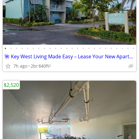
•
•
•
•
•
•
•
•
•
•
•
•
•
•
•
•
•
•
•
•
•
•
•
•
🌺 Key West Living Made Easy – Lease Your New Apartment Today!
7h ago
2br
840ft
2
$2,520