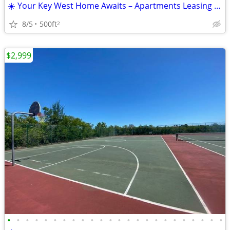
☀️ Your Key West Home Awaits – Apartments Leasing Now!
8/5
500ft
2
$2,999
•
•
•
•
•
•
•
•
•
•
•
•
•
•
•
•
•
•
•
•
•
•
•
•