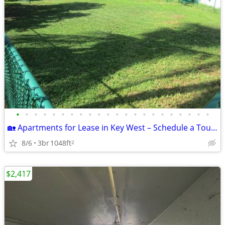
•
•
•
•
•
•
•
•
•
•
•
•
•
•
•
•
•
•
•
•
•
•
🏡 Apartments for Lease in Key West – Schedule a Tour Today!
8/6
3br
1048ft
2
$2,417