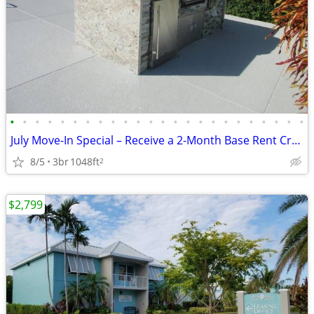
•
•
•
•
•
•
•
•
•
•
•
•
•
•
•
•
•
•
•
•
•
•
•
•
July Move-In Special – Receive a 2-Month Base Rent Credit!
8/5
3br
1048ft
2
$2,799