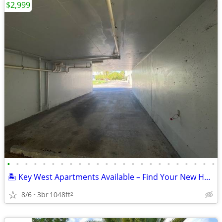
$2,999
•
•
•
•
•
•
•
•
•
•
•
•
•
•
•
•
•
•
•
•
•
•
•
•
🏝️ Key West Apartments Available – Find Your New Home Today!
8/6
3br
1048ft
2