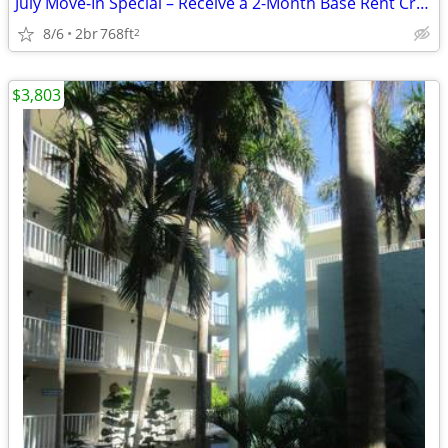
July Move-In Special – Receive a 2-Month Base Rent Credit!
8/6
2br
768ft
2
$3,803