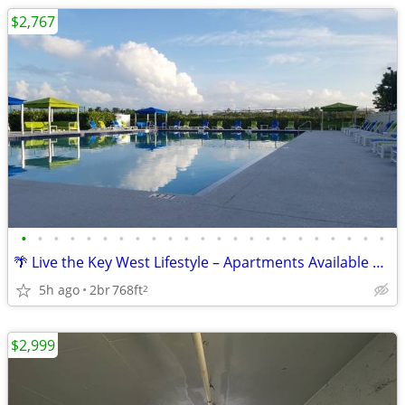
$2,767
•
•
•
•
•
•
•
•
•
•
•
•
•
•
•
•
•
•
•
•
•
•
•
🌴 Live the Key West Lifestyle – Apartments Available Now!
5h ago
2br
768ft
2
$2,999