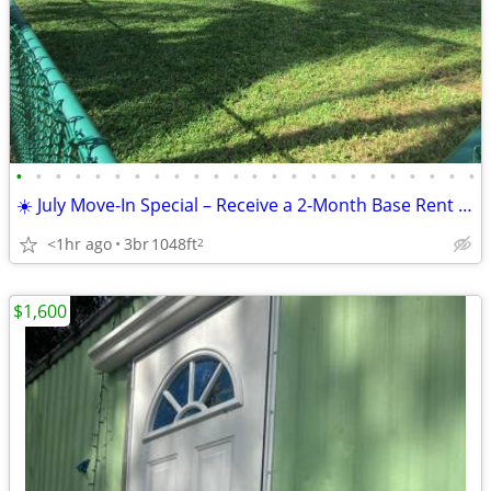
•
•
•
•
•
•
•
•
•
•
•
•
•
•
•
•
•
•
•
•
•
•
•
•
☀️ July Move-In Special – Receive a 2-Month Base Rent Credit!
<1hr ago
3br
1048ft
2
$1,600