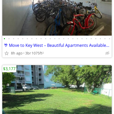
•
•
•
•
•
•
•
•
•
•
•
•
•
•
•
•
•
•
•
•
•
•
•
•
🌴 Move to Key West – Beautiful Apartments Available Now!
8h ago
3br
1075ft
2
$3,177