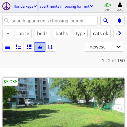
florida keys
apartments / housing for rent
post
acct
+
price
beds
baths
type
cats ok
dogs
newest
1 - 2
of 150
$3,036