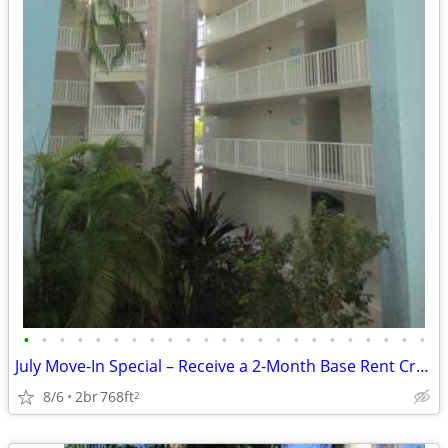
•
•
•
•
•
•
•
•
•
•
•
•
•
•
•
•
•
•
•
•
•
•
•
July Move-In Special – Receive a 2-Month Base Rent Credit!
8/6
2br
768ft
2