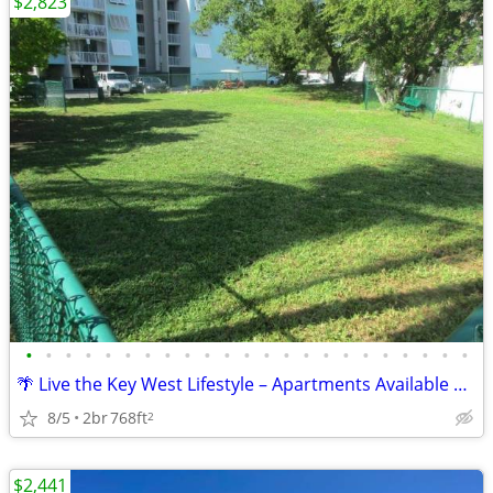
$2,823
•
•
•
•
•
•
•
•
•
•
•
•
•
•
•
•
•
•
•
•
•
•
•
🌴 Live the Key West Lifestyle – Apartments Available Now!
8/5
2br
768ft
2
$2,441