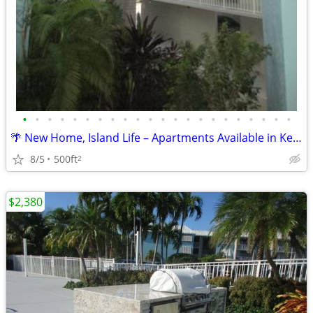
•
•
•
•
•
•
•
•
•
•
•
•
•
•
•
•
•
•
•
•
•
•
🌴 New Home, Island Life – Apartments Available in Key West!
8/5
500ft
2
$2,380