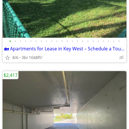
•
•
•
•
•
•
•
•
•
•
•
•
•
•
•
•
•
•
•
•
•
•
🏡 Apartments for Lease in Key West – Schedule a Tour Today!
8/6
3br
1048ft
2
$2,417