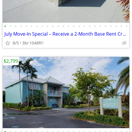
•
•
•
•
•
•
•
•
•
•
•
•
•
•
•
•
•
•
•
•
•
•
•
•
July Move-In Special – Receive a 2-Month Base Rent Credit!
8/5
3br
1048ft
2
$2,799
•
•
•
•
•
•
•
•
•
•
•
•
•
•
•
•
•
•
•
•
•
•
•
•