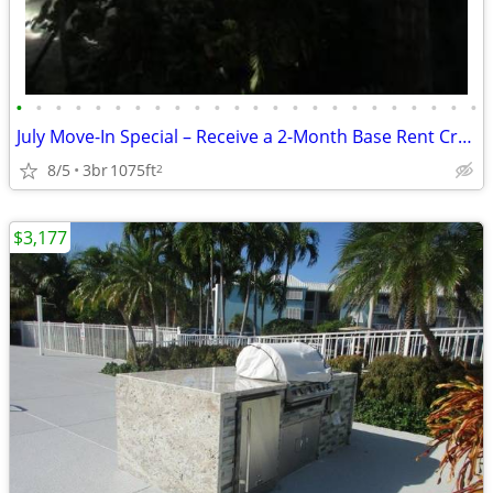
•
•
•
•
•
•
•
•
•
•
•
•
•
•
•
•
•
•
•
•
•
•
•
•
July Move-In Special – Receive a 2-Month Base Rent Credit!
8/5
3br
1075ft
2
$3,177