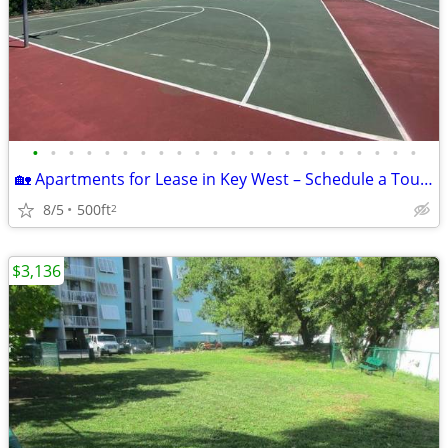
•
•
•
•
•
•
•
•
•
•
•
•
•
•
•
•
•
•
•
•
•
•
🏡 Apartments for Lease in Key West – Schedule a Tour Today!
8/5
500ft
2
$3,136