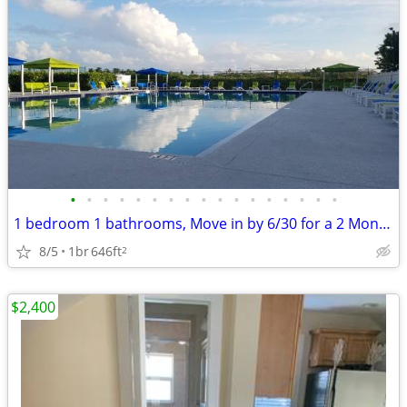
•
•
•
•
•
•
•
•
•
•
•
•
•
•
•
•
•
1 bedroom 1 bathrooms, Move in by 6/30 for a 2 Months Base rent credit
8/5
1br
646ft
2
$2,400