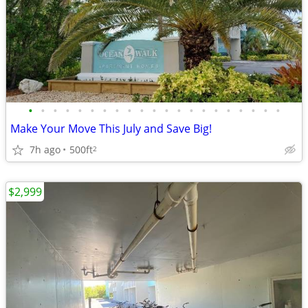
•
•
•
•
•
•
•
•
•
•
•
•
•
•
•
•
•
•
•
•
•
Make Your Move This July and Save Big!
7h ago
500ft
2
$2,999