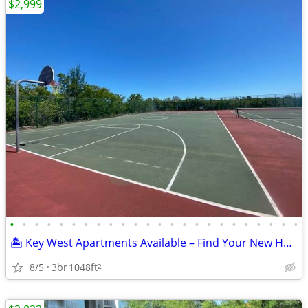
$2,999
•
•
•
•
•
•
•
•
•
•
•
•
•
•
•
•
•
•
•
•
•
•
•
•
🏝️ Key West Apartments Available – Find Your New Home Today!
8/5
3br
1048ft
2