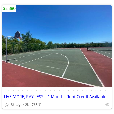
$2,380
•
•
•
•
•
•
•
•
•
•
•
•
•
•
•
•
•
•
•
•
•
•
LIVE MORE, PAY LESS – 1 Months Rent Credit Available!
3h ago
2br
768ft
2