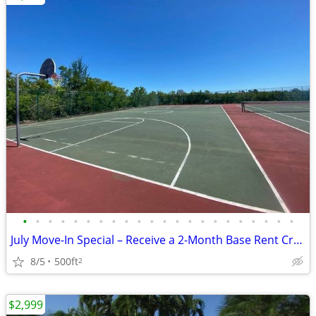
•
•
•
•
•
•
•
•
•
•
•
•
•
•
•
•
•
•
•
•
•
•
July Move-In Special – Receive a 2-Month Base Rent Credit!
8/5
500ft
2
$2,999