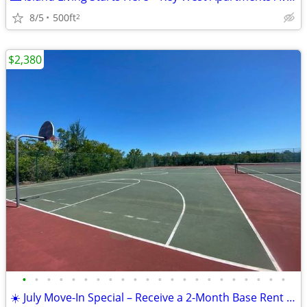
8/5
500ft
2
$2,380
•
•
•
•
•
•
•
•
•
•
•
•
•
•
•
•
•
•
•
•
•
•
☀️ July Move-In Special – Receive a 2-Month Base Rent Credit!