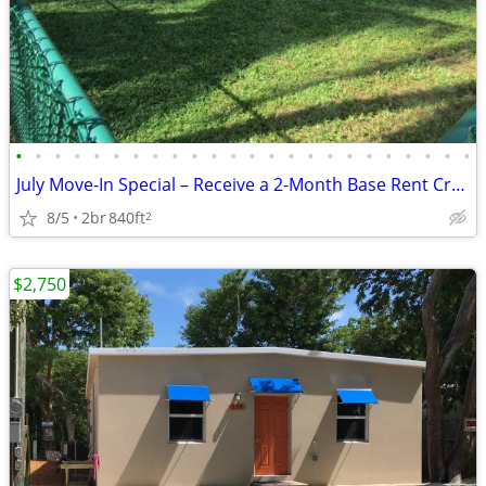
•
•
•
•
•
•
•
•
•
•
•
•
•
•
•
•
•
•
•
•
•
•
•
•
July Move-In Special – Receive a 2-Month Base Rent Credit!
8/5
2br
840ft
2
$2,750