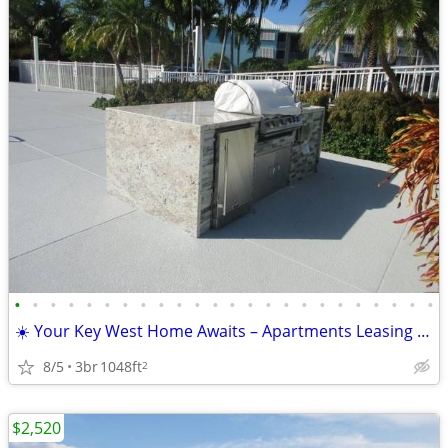
•
•
•
•
•
•
•
•
•
•
•
•
•
•
•
•
•
•
•
•
•
•
•
•
☀️ Your Key West Home Awaits – Apartments Leasing Now!
8/5
3br
1048ft
2
$2,520