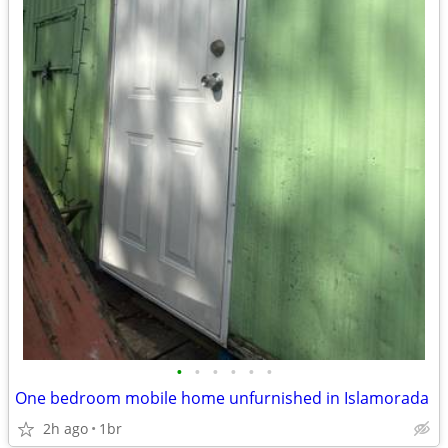
•
•
•
•
•
•
One bedroom mobile home unfurnished in Islamorada
2h ago
1br