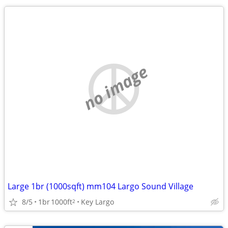
no image
Large 1br (1000sqft) mm104 Largo Sound Village
8/5
1br
1000ft
Key Largo
2