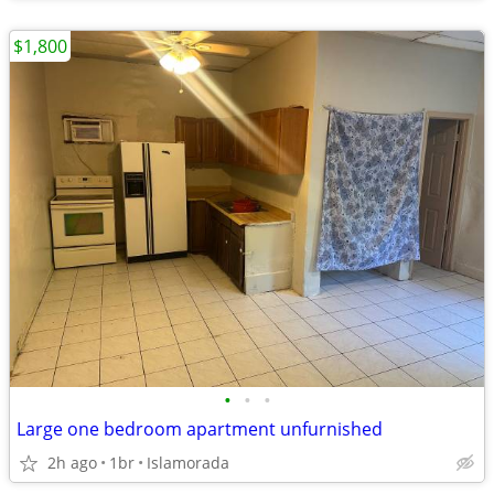
$1,800
•
•
•
Large one bedroom apartment unfurnished
2h ago
1br
Islamorada