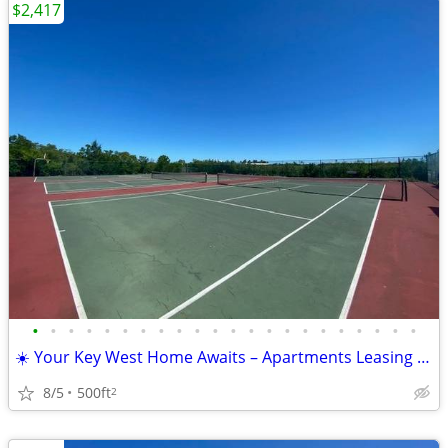
$2,417
•
•
•
•
•
•
•
•
•
•
•
•
•
•
•
•
•
•
•
•
•
•
☀️ Your Key West Home Awaits – Apartments Leasing Now!
8/5
500ft
2