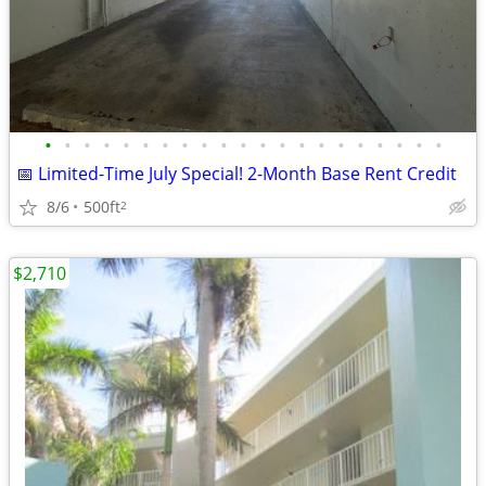
•
•
•
•
•
•
•
•
•
•
•
•
•
•
•
•
•
•
•
•
•
📅 Limited-Time July Special! 2-Month Base Rent Credit
8/6
500ft
2
$2,710