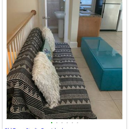
•
•
•
•
•
•