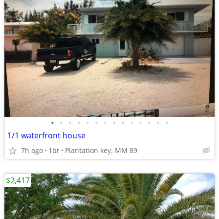
•
•
•
•
•
•
•
•
•
•
•
•
•
•
1/1 waterfront house
7h ago
1br
Plantation key. MM 89
$2,417