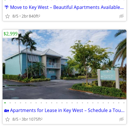
🌴 Move to Key West – Beautiful Apartments Available Now!
8/5
2br
840ft
2
$2,999
•
•
•
•
•
•
•
•
•
•
•
•
•
•
•
•
•
•
•
•
•
•
•
•
🏡 Apartments for Lease in Key West – Schedule a Tour Today!
8/5
3br
1075ft
2