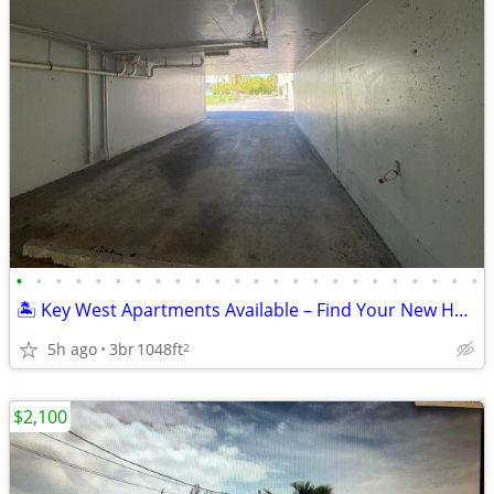
•
•
•
•
•
•
•
•
•
•
•
•
•
•
•
•
•
•
•
•
•
•
•
•
🏝️ Key West Apartments Available – Find Your New Home Today!
5h ago
3br
1048ft
2
$2,100